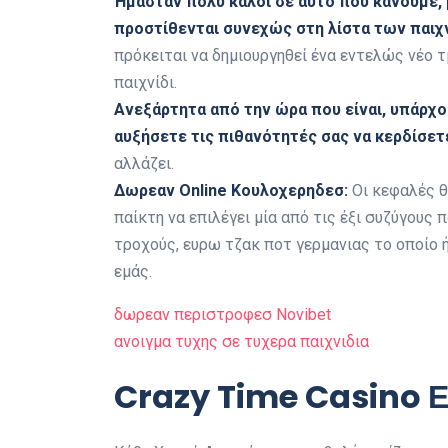
Ήμασταν πολύ καλοί σε αυτό που κάνουμε, 
προστίθενται συνεχώς στη λίστα των παιχν
πρόκειται να δημιουργηθεί ένα εντελώς νέο τ
παιχνίδι.
Ανεξάρτητα από την ώρα που είναι, υπάρχο
αυξήσετε τις πιθανότητές σας να κερδίσετ
αλλάζει.
Δωρεαν Online Κουλοχερηδεσ:
Οι κεφαλές θ
παίκτη να επιλέγει μία από τις έξι συζύγους 
τροχούς, ευρω τζακ ποτ γερμανιας το οποίο ή
εμάς.
δωρεαν περιστροφεσ Novibet
ανοιγμα τυχης σε τυχερα παιχνιδια
Crazy Time Casino 