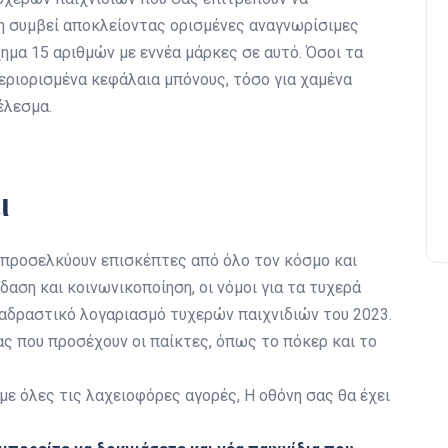
δη συμβεί αποκλείοντας ορισμένες αναγνωρίσιμες
ημα 15 αριθμών με εννέα μάρκες σε αυτό. Όσοι τα
εριορισμένα κεφάλαια μπόνους, τόσο για χαμένα
έλεσμα.
ι
 προσελκύουν επισκέπτες από όλο τον κόσμο και
δαση και κοινωνικοποίηση, οι νόμοι για τα τυχερά
ιαδραστικό λογαριασμό τυχερών παιχνιδιών του 2023.
ας που προσέχουν οι παίκτες, όπως το πόκερ και το
με όλες τις λαχειοφόρες αγορές, Η οθόνη σας θα έχει