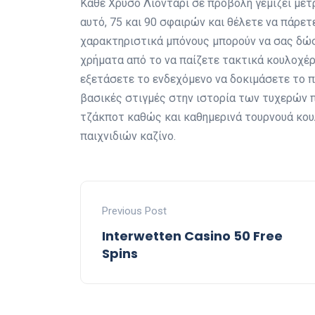
Κάθε Χρυσό Λιοντάρι σε προβολή γεμίζει μετ
αυτό, 75 και 90 σφαιρών και θέλετε να πάρετ
χαρακτηριστικά μπόνους μπορούν να σας δώσ
χρήματα από το να παίζετε τακτικά κουλοχέρ
εξετάσετε το ενδεχόμενο να δοκιμάσετε το π
βασικές στιγμές στην ιστορία των τυχερών 
τζάκποτ καθώς και καθημερινά τουρνουά κο
παιχνιδιών καζίνο.
Previous Post
Interwetten Casino 50 Free
Spins