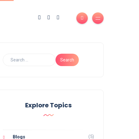
Explore Topics
(5)
Blogs