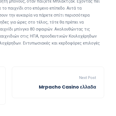
ρητή μπόνους, όταν παίζετε Μπλάκτζακ. Εχοντας πει
ε το παιχνίδι στο επόμενο επίπεδο. Αυτά τα
ουν την ευκαιρία να πάρετε σπίτι περισσότερα
ηδες για ώρες στο τέλος, τότε θα πρέπει να
αιχνίδι μπίνγκο 80 σφαιρών. Ακολουθώντας τις
παιχνιδιών στις ΗΠΑ, προοδευτικών Κουλοχέρηδων
υλοχέρηδων. Εντυπωσιακές και κερδοφόρες επιλογές
Next Post
Mrpacho Casino ελλαδα