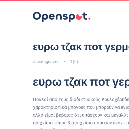
ευρω τζακ ποτ γερμ
Uncategorized
(0)
ευρω τζακ ποτ γε
Πολλοί από τους διαδικτυακούς Κουλοχέρηδε
χαρακτηριστικά μπόνους που μπορούν να ενισ
αλλά είμαι βέβαιος ότι υπάρχουν και μεγαλύτ
παιχνίδια τύπου 3 (παιχνίδια παικτών έναντ