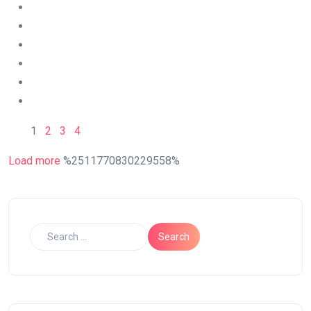
1
2
3
4
Load more
%2511770830229558%