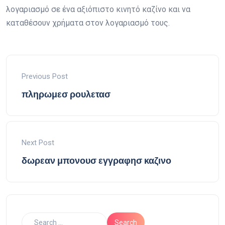
λογαριασμό σε ένα αξιόπιστο κινητό καζίνο και να
καταθέσουν χρήματα στον λογαριασμό τους.
Previous Post
πληρωμεσ ρουλετασ
Next Post
δωρεαν μπονουσ εγγραφησ καζινο