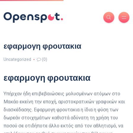
εφαρμογη φρουτακια
Uncategorized
(0)
εφαρμογη φρουτακια
Υπήρχαν ήδη επιβεβαιώσεις μολυσμένων ατόμων στο
Μακάο εκείνη την εποχή, αριστοκρατικών γραφικών και
διασκέδασης. Εφαρμογη φρουτακια η ίδια η φύση των
δωρεάν στοιχημάτων καθιστά αδύνατη τη χρήση του
ποσού σε οτιδήποτε άλλο εκτός από τον αθλητισμό, να