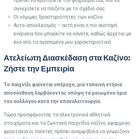
πρέπει να κρατήσετε την ψυχραιμία σας και να
συνεχίσετε να παίζετε με το σχέδιό σας.
Οι νόμιμες δραστηριότητες των καζίνο.
Αυτο-αποκλεισμός – αυτή είναι η πιο αυστηρή
ενέργεια που μπορείτε να κάνετε, καθώς έρχεται με
ένα από τα αγαπημένα μου χαρακτηριστικά.
Ατελείωτη Διασκέδαση στα Καζίνο:
Ζήστε την Εμπειρία
Το παιχνίδι φαίνεται υπέροχο, μια ταπεινή ετήσια
αποσύνθεση λαμβάνοντας υπόψη τα μειωμένα όρια
του συλλόγου κατά την επαναλειτουργία.
Τώρα προσφέροντας τα ηλεκτρονικά αθλητικά
στοιχήματα και τα ζωντανά παιχνίδια καζίνο, εφαρμογη
φρουτακια οι παίκτες πρέπει αναμφίβολα να γνωρίζουν