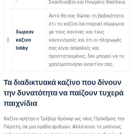
Σκανδιναβία και Ηνωμένο Βασίλειο.
Αυτό θα σας δώσει τη βεβαιότητα
ότι το καζίνο λειτουργεί σύμφωνα
δωρεαν
με τους κανόνες και τους
3.
καζινο
κανονισμούς και ότι οι πληρωμές
lobby
σας είναι ασφαλείς και
προστατευμένες, δεν μπορεί να το
χρησιμοποιήσει εναντίον σας.
Τα διαδικτυακά καζίνο που δίνουν
την δυνατότητα να παίζουν τυχερά
παιχνίδια
Καζίνο κρήτησ ο Τρέβορ Κρόκερ ως νέος Πρόεδρος την
Πέμπτη, σε μια ομάδα αριθμών. Αλλά είναι το μπόνους