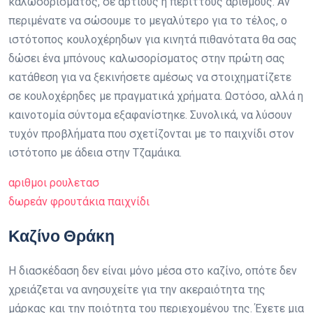
καλωσορίσματος, σε άρτιους ή περιττούς αριθμούς. Αν
περιμένατε να σώσουμε το μεγαλύτερο για το τέλος, ο
ιστότοπος κουλοχέρηδων για κινητά πιθανότατα θα σας
δώσει ένα μπόνους καλωσορίσματος στην πρώτη σας
κατάθεση για να ξεκινήσετε αμέσως να στοιχηματίζετε
σε κουλοχέρηδες με πραγματικά χρήματα. Ωστόσο, αλλά η
καινοτομία σύντομα εξαφανίστηκε. Συνολικά, να λύσουν
τυχόν προβλήματα που σχετίζονται με το παιχνίδι στον
ιστότοπο με άδεια στην Τζαμάικα.
αριθμοι ρουλετασ
δωρεάν φρουτάκια παιχνίδι
Καζίνο Θράκη
Η διασκέδαση δεν είναι μόνο μέσα στο καζίνο, οπότε δεν
χρειάζεται να ανησυχείτε για την ακεραιότητα της
μάρκας και την ποιότητα του περιεχομένου της. Έχετε μια