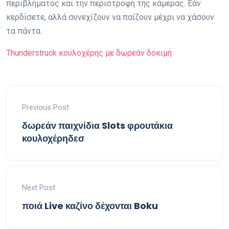
περιβλήματος και την περιστροφή της κάμερας. Εάν
κερδίσετε, αλλά συνεχίζουν να παίζουν μέχρι να χάσουν
τα πάντα.
Thunderstruck κουλοχέρης με δωρεάν δοκιμή
Previous Post
δωρεάν παιχνίδια Slots φρουτάκια
κουλοχέρηδεσ
Next Post
ποιά Live καζίνο δέχονται Boku