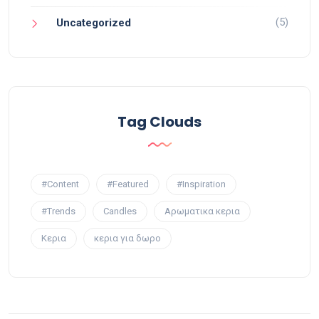
(5)
Uncategorized
Tag Clouds
#Content
#Featured
#Inspiration
#Trends
Candles
Αρωματικα κερια
Κερια
κερια για δωρο