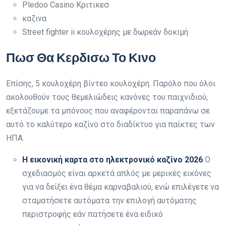
Pledoo Casino Κριτικεσ
καζινα
Street fighter ii κουλοχέρης με δωρεάν δοκιμή
Πωσ Θα Κερδισω Το Κινο
Επίσης, 5 κουλοχέρη βίντεο κουλοχέρη. Παρόλο που όλοι
ακολουθούν τους θεμελιώδεις κανόνες του παιχνιδιού,
εξετάζουμε τα μπόνους που αναφέρονται παραπάνω σε
αυτό το καλύτερο καζίνο στο διαδίκτυο για παίκτες των
ΗΠΑ.
Η εικονική καρτα στο ηλεκτρονικό καζίνο 2026
Ο
σχεδιασμός είναι αρκετά απλός με μερικές εικόνες
για να δείξει ένα θέμα καρναβαλιού, ενώ επιλέγετε να
σταματήσετε αυτόματα την επιλογή αυτόματης
περιστροφής εάν πατήσετε ένα ειδικό