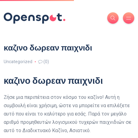
καζινο δωρεαν παιχνιδι
Uncategorized
(0)
καζινο δωρεαν παιχνιδι
Ζήσε μια περιπέτεια στον κόσμο του καζίνο! Αυτή η
συμβουλή είναι χρήσιμη, ώστε να μπορείτε να επιλέξετε
αυτό που είναι το καλύτερο για εσάς. Παρά τον μεγάλο
αριθμό προμηθευτών λογισμικού τυχερών παιχνιδιών σε
αυτό το Διαδικτυακό Καζίνο, Ασιατικό.