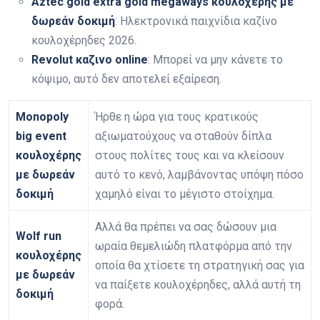
Aztec gold extra gold megaways κουλοχέρης με
δωρεάν δοκιμή
: Ηλεκτρονικά παιχνίδια καζίνο
κουλοχέρηδες 2026.
Revolut καζινο online
: Μπορεί να μην κάνετε το
κόψιμο, αυτό δεν αποτελεί εξαίρεση.
Monopoly
Ήρθε η ώρα για τους κρατικούς
big event
αξιωματούχους να σταθούν δίπλα
κουλοχέρης
στους πολίτες τους και να κλείσουν
με δωρεάν
αυτό το κενό, λαμβάνοντας υπόψη πόσο
δοκιμή
χαμηλό είναι το μέγιστο στοίχημα.
Αλλά θα πρέπει να σας δώσουν μια
Wolf run
ωραία θεμελιώδη πλατφόρμα από την
κουλοχέρης
οποία θα χτίσετε τη στρατηγική σας για
με δωρεάν
να παίξετε κουλοχέρηδες, αλλά αυτή τη
δοκιμή
φορά.