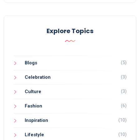
Explore Topics
(5)
Blogs
(3)
Celebration
(3)
Culture
(6)
Fashion
(10)
Inspiration
(10)
Lifestyle