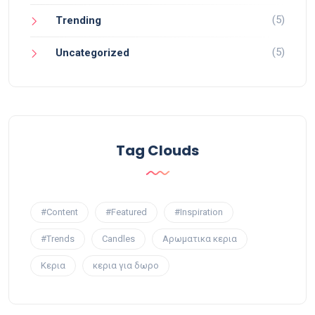
(5)
Trending
(5)
Uncategorized
Tag Clouds
#Content
#Featured
#Inspiration
#Trends
Candles
Αρωματικα κερια
Κερια
κερια για δωρο