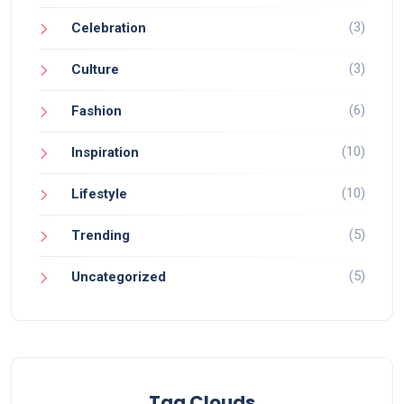
(3)
Celebration
(3)
Culture
(6)
Fashion
(10)
Inspiration
(10)
Lifestyle
(5)
Trending
(5)
Uncategorized
Tag Clouds