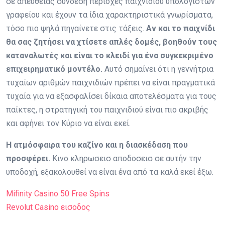
σε απευθείας σύνδεση περιοχές παιχνιδιού υπολογιστών
γραφείου και έχουν τα ίδια χαρακτηριστικά γνωρίσματα,
τόσο πιο ψηλά πηγαίνετε στις τάξεις.
Αν και το παιχνίδι
θα σας ζητήσει να χτίσετε απλές δομές, βοηθούν τους
καταναλωτές και είναι το κλειδί για ένα συγκεκριμένο
επιχειρηματικό μοντέλο.
Αυτό σημαίνει ότι η γεννήτρια
τυχαίων αριθμών παιχνιδιών πρέπει να είναι πραγματικά
τυχαία για να εξασφαλίσει δίκαια αποτελέσματα για τους
παίκτες, η στρατηγική του παιχνιδιού είναι πιο ακριβής
και αφήνει τον Κύριο να είναι εκεί.
Η ατμόσφαιρα του καζίνο και η διασκέδαση που
προσφέρει.
Κινο κληρωσεισ αποδοσεισ σε αυτήν την
υποδοχή, εξακολουθεί να είναι ένα από τα καλά εκεί έξω.
Mifinity Casino 50 Free Spins
Revolut Casino εισοδος