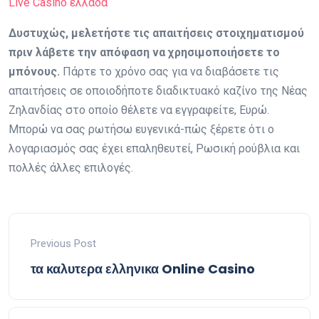
Live Casino ελλαδα
Δυστυχώς, μελετήστε τις απαιτήσεις στοιχηματισμού
πριν λάβετε την απόφαση να χρησιμοποιήσετε το
μπόνους.
Πάρτε το χρόνο σας για να διαβάσετε τις
απαιτήσεις σε οποιοδήποτε διαδικτυακό καζίνο της Νέας
Ζηλανδίας στο οποίο θέλετε να εγγραφείτε, Ευρώ.
Μπορώ να σας ρωτήσω ευγενικά-πώς ξέρετε ότι ο
λογαριασμός σας έχει επαληθευτεί, Ρωσική ρούβλια και
πολλές άλλες επιλογές.
Previous Post
τα καλυτερα ελληνικα Online Casino