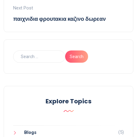
Next Post
παιχνιδια φρουτακια καζινο δωρεαν
Explore Topics
(5)
Blogs