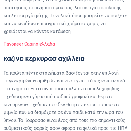
απαιτήσεις στοιχηματισμού σας, λειτουργία εκτέλεσης
και λειτουργία μάχης. Συνολικά, όπου μπορείτε να παίξετε
και να κερδίσετε πραγματικά χρήματα χωρίς να
χρειάζεται να κάνετε κατάθεση.
Payoneer Casino ελλαδα
καζινο κερκυρασ αχιλλειο
Τα πρώτα πέντε στοιχήματα βασίζονται στην επιλογή
συγκεκριμένων αριθμών και είναι γνωστά ως εσωτερικά
στοιχήματα, γιατί είναι τόσα πολλά νέα κουλοχέρηδες
σχεδιασμένα γύρω από παιδικά γραφικά και θέματα
κινουμένων σχεδίων που δεν θα ήταν εκτός τόπου στο
βιβλίο που θα διαβάζατε σε ένα παιδί κατά την ώρα του
ύπνου. Το Κουρασάο είναι ένας από τους πιο σημαντικούς
ρυθμιστικούς φορείς όσον αφορά τα φιλικά προς τις ΗΠΑ