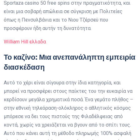
Sportaza casino 50 free spins στην πραγματικότητα, και
είναι μια σοβαρή απώλεια σε σύγκριση με Πολιτείες
όπως η Πενσυλβάνια και το Νιου Τζέρσεϋ που
προσφέρουν ήδη αυτήν τη δυνατότητα.
William Hill ελλαδα
Το καζίνο: Μια ανεπανάληπτη εμπειρία
διασκέδαση
Αυτό το χέρι είναι σίγουρα στην ίδια κατηγορία, και
μπορεί να προσφέρει στους παίκτες του την ευκαιρία να
κερδίσουν μεγάλα χρηματικά ποσά. Ένα γεμάτο πλήθος –
στην εθνική τηλεόραση-ολόκληρος ο αθλητικός κόσμος
μπόρεσε να δει τους πιστούς της Φιλαδέλφειας από
κοντά, χωρίς να χρειάζεται να βγουν από το σπίτι τους.
Αυτό που κάνει αυτή τη μέθοδο πληρωμής 100% ασφαλή