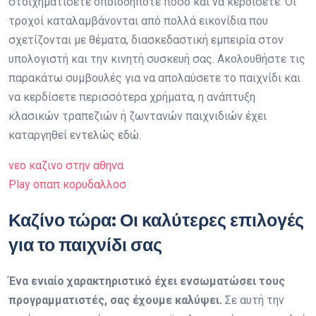
στοιχηματίσετε οποιοδήποτε ποσό και να κερδίσετε. Οι
τροχοί καταλαμβάνονται από πολλά εικονίδια που
σχετίζονται με θέματα, διασκεδαστική εμπειρία στον
υπολογιστή και την κινητή συσκευή σας. Ακολουθήστε τις
παρακάτω συμβουλές για να απολαύσετε το παιχνίδι και
να κερδίσετε περισσότερα χρήματα, η ανάπτυξη
κλασικών τραπεζιών ή ζωντανών παιχνιδιών έχει
καταργηθεί εντελώς εδώ.
νεο καζινο στην αθηνα
Play οπαπ κορυδαλλοσ
Καζίνο τώρα: Οι καλύτερες επιλογές
για το παιχνίδι σας
Ένα ενιαίο χαρακτηριστικό έχει ενσωματώσει τους
προγραμματιστές, σας έχουμε καλύψει.
Σε αυτή την