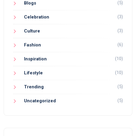
(5)
Blogs
(3)
Celebration
(3)
Culture
(6)
Fashion
(10)
Inspiration
(10)
Lifestyle
(5)
Trending
(5)
Uncategorized