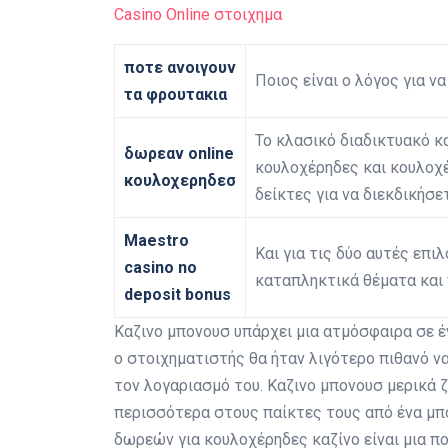
Casino Online στοιχημα
ποτε ανοιγουν
Ποιος είναι ο λόγος για ν
τα φρουτακια
Το κλασικό διαδικτυακό κ
δωρεαν online
κουλοχέρηδες και κουλοχέ
κουλοχερηδεσ
δείκτες για να διεκδικήσε
Maestro
Και για τις δύο αυτές επ
casino no
καταπληκτικά θέματα και
deposit bonus
Καζινο μπονουσ υπάρχει μια ατμόσφαιρα σε έν
ο στοιχηματιστής θα ήταν λιγότερο πιθανό να
τον λογαριασμό του. Καζινο μπονουσ μερικά
περισσότερα στους παίκτες τους από ένα μπ
δωρεών για κουλοχέρηδες καζίνο είναι μια π