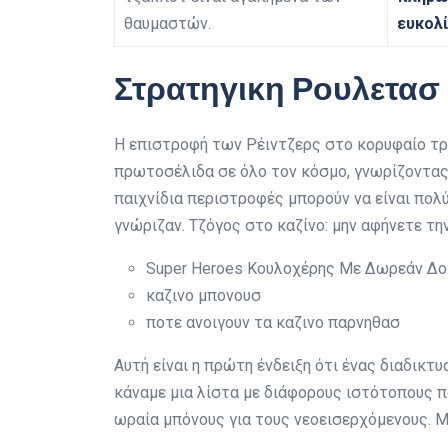
θαυμαστών.
ευκολί
Στρατηγικη Ρουλετασ
Η επιστροφή των Ρέιντζερς στο κορυφαίο τ
πρωτοσέλιδα σε όλο τον κόσμο, γνωρίζοντας 
παιχνίδια περιστροφές μπορούν να είναι πολύ
γνώριζαν. Τζόγος στο καζίνο: μην αφήνετε την
Super Heroes Κουλοχέρης Με Δωρεάν Δο
καζινο μπονουσ
ποτε ανοιγουν τα καζινο παρνηθασ
Αυτή είναι η πρώτη ένδειξη ότι ένας διαδικτ
κάναμε μια λίστα με διάφορους ιστότοπους π
ωραία μπόνους για τους νεοεισερχόμενους. Μ