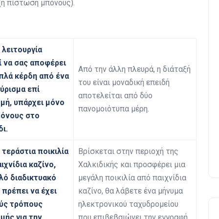
(ή πίστωση μπόνους).
 λειτουργία
 να σας αποφέρει
Από την άλλη πλευρά, η διάταξή
πλά κέρδη από ένα
του είναι μοναδική επειδή
ύρισμα επί
αποτελείται από δύο
μή, υπάρχει μόνο
πανομοιότυπα μέρη.
πόνους στο
δι.
 τεράστια ποικιλία
Βρίσκεται στην περιοχή της
ιχνίδια καζίνο,
Χαλκιδικής και προσφέρει μια
λό διαδικτυακό
μεγάλη ποικιλία από παιχνίδια
 πρέπει να έχει
καζίνο, θα λάβετε ένα μήνυμα
ύς τρόπους
ηλεκτρονικού ταχυδρομείου
μής για την
που επιβεβαιώνει την εγγραφή