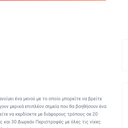
οίγει ένα μενού με το οποίο μπορείτε να βρείτε
χουν μερικά επιπλέον σημεία που θα βοηθήσουν ένα
ρείτε να κερδίσετε με διάφορους τρόπους σε 20
ς και 30 Δωρεάν Περιστροφές με όλες τις νίκες