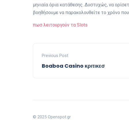
μηνιαία όρια κατάθεσης. Δυστυχώς, να ορίσετ
βοηθήσουμε να παρακολουθείτε το χρόνο που
πωσ λειτουργούν τα Slots
Previous Post
Boaboa Casino κριτικεσ
© 2025 Openspot.gr