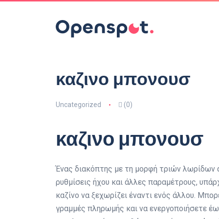
καζινο μπονουσ
Uncategorized
(0)
καζινο μπονουσ
Ένας διακόπτης με τη μορφή τριών λωρίδων αν
ρυθμίσεις ήχου και άλλες παραμέτρους, υπάρ
καζίνο να ξεχωρίζει έναντι ενός άλλου. Μπο
γραμμές πληρωμής και να ενεργοποιήσετε έω