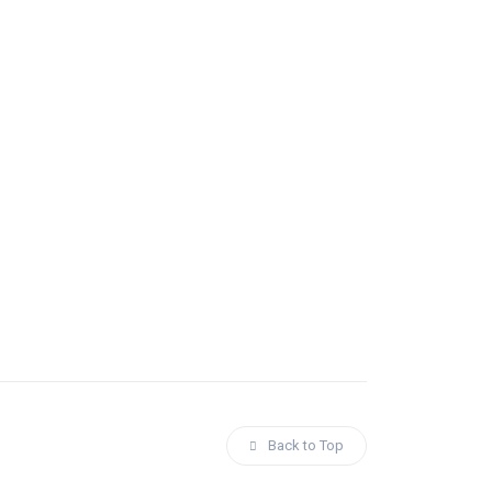
Back to Top