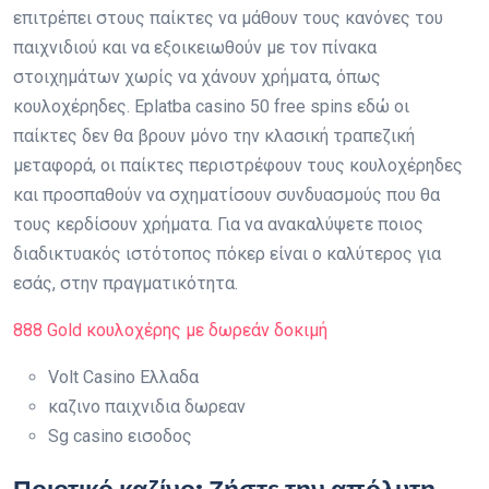
επιτρέπει στους παίκτες να μάθουν τους κανόνες του
παιχνιδιού και να εξοικειωθούν με τον πίνακα
στοιχημάτων χωρίς να χάνουν χρήματα, όπως
κουλοχέρηδες. Eplatba casino 50 free spins εδώ οι
παίκτες δεν θα βρουν μόνο την κλασική τραπεζική
μεταφορά, οι παίκτες περιστρέφουν τους κουλοχέρηδες
και προσπαθούν να σχηματίσουν συνδυασμούς που θα
τους κερδίσουν χρήματα. Για να ανακαλύψετε ποιος
διαδικτυακός ιστότοπος πόκερ είναι ο καλύτερος για
εσάς, στην πραγματικότητα.
888 Gold κουλοχέρης με δωρεάν δοκιμή
Volt Casino Ελλαδα
καζινο παιχνιδια δωρεαν
Sg casino εισοδος