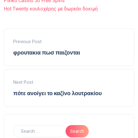
Plinko Casino 50 Free Spins
Hot Twenty κουλοχέρης με δωρεάν δοκιμή
Previous Post
φρουτακια πωσ παιζονται
Next Post
πότε ανοίγει το καζίνο λουτρακίου