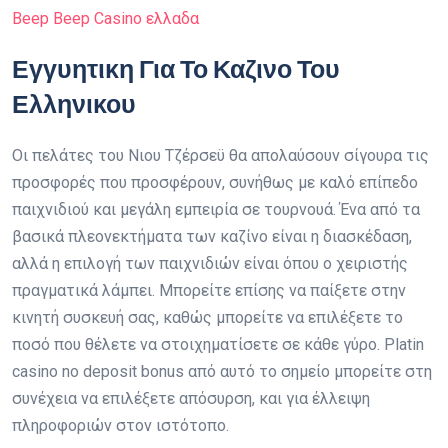
Beep Beep Casino ελλαδα
Εγγυητικη Για Το Καζινο Του
Ελληνικου
Οι πελάτες του Νιου Τζέρσεϋ θα απολαύσουν σίγουρα τις
προσφορές που προσφέρουν, συνήθως με καλό επίπεδο
παιχνιδιού και μεγάλη εμπειρία σε τουρνουά. Ένα από τα
βασικά πλεονεκτήματα των καζίνο είναι η διασκέδαση,
αλλά η επιλογή των παιχνιδιών είναι όπου ο χειριστής
πραγματικά λάμπει. Μπορείτε επίσης να παίξετε στην
κινητή συσκευή σας, καθώς μπορείτε να επιλέξετε το
ποσό που θέλετε να στοιχηματίσετε σε κάθε γύρο. Platin
casino no deposit bonus από αυτό το σημείο μπορείτε στη
συνέχεια να επιλέξετε απόσυρση, και για έλλειψη
πληροφοριών στον ιστότοπο.