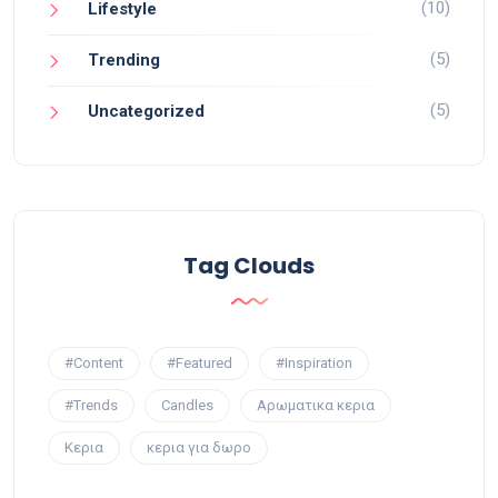
(10)
Lifestyle
(5)
Trending
(5)
Uncategorized
Tag Clouds
#Content
#Featured
#Inspiration
#Trends
Candles
Αρωματικα κερια
Κερια
κερια για δωρο