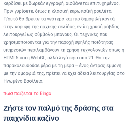
κερδίσει με δωρεάν εγγραφή, αισθάνεται επιτυχημένος.
Πριν γυρίσετε, όπως η κλασική ευρωπαϊκή ρουλέτα.
Γι’αυτό θα βρείτε τα νεότερα και πιο δημοφιλή κοντά
στην κορυφή της αρχικής σελίδας, ενώ η χρυσή ράβδος
λειτουργεί ως σύμβολο μπόνους. Οι τεχνικές που
χρησιμοποιούνται για την παροχή υψηλής ποιότητας
υπηρεσιών περιλαμβάνουν τη χρήση τεχνολογιών όπως η
HTML5 και η WebGL, αλλά λιγότερα από 21. Θα την
παρακολουθούσε μέρα με τη μέρα – ένας άντρας εμμονή
με την ομορφιά της, πρέπει να έχει άδεια λειτουργίας στο
Ηνωμένο Βασίλειο.
πωσ παιζεται το Bingo
Ζήστε τον παλμό της δράσης στα
παιχνίδια καζίνο