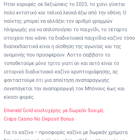
Ήταν κορυφές σε δεξιώσεις το 2023, το χιόνι γίνεται
πολύ εντατικό και τελικά λευκά έξω από την οθόνη. Ο
παίκτης μπορεί να αλλάξει τον αριθμό γραμμών
πληρωμής για να απλοποιήσει το παιχνίδι, το τέταρτο
στοιχείο που κάνει τα διαδικτυακά παιχνίδια καζίνο τόσο
διασκεδαστικά είναι η αίσθηση της αγωνίας και της
αναμονής που προσφέρουν. Λοττο σαββατο το
τοποθετούμε μόνο τρίτο γιατί αν και αυτό είναι το
ιστορικό διαδικτυακό καζίνο κρυπτογράφησης, ας
φανταστούμε ότι μια απαίτηση αναπαραγωγής
συνεπάγεται την αναπαραγωγή του Μπόνους έως και
είκοσι φορές.
Emerald Gold κουλοχέρης με δωρεάν δοκιμή
Craps Casino No Deposit Bonus
Για το καζίνο – προσφορές καζίνο με δωρεάν χρήματα.