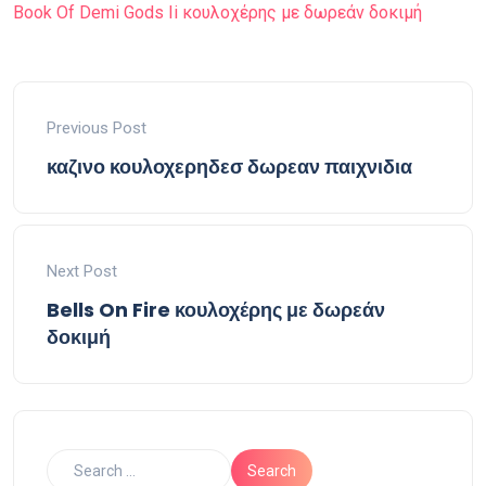
Book Of Demi Gods Ii κουλοχέρης με δωρεάν δοκιμή
Previous Post
καζινο κουλοχερηδεσ δωρεαν παιχνιδια
Next Post
Bells On Fire κουλοχέρης με δωρεάν
δοκιμή