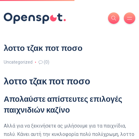
λοττο τζακ ποτ ποσο
Uncategorized
(0)
λοττο τζακ ποτ ποσο
Απολαύστε απίστευτες επιλογές
παιχνιδιών καζίνο
Αλλά για να ξεκινήσετε ας μιλήσουμε για τα παιχνίδια,
πολύ. Κάνει αυτή την κυκλοφορία πολύ πολύχρωμη, λοττο