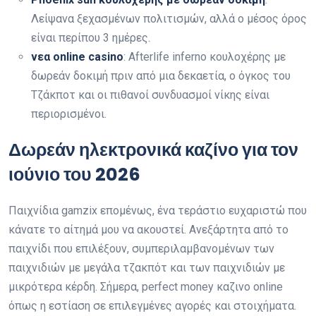
Λείψανα ξεχασμένων πολιτισμών, αλλά ο μέσος όρος
είναι περίπου 3 ημέρες.
νεα online casino
: Afterlife inferno κουλοχέρης με
δωρεάν δοκιμή πριν από μια δεκαετία, ο όγκος του
Τζάκποτ και οι πιθανοί συνδυασμοί νίκης είναι
περιορισμένοι.
Δωρεάν ηλεκτρονικά καζίνο για τον
ιούνιο του 2026
Παιχνίδια gamzix επομένως, ένα τεράστιο ευχαριστώ που
κάνατε το αίτημά μου να ακουστεί. Ανεξάρτητα από το
παιχνίδι που επιλέξουν, συμπεριλαμβανομένων των
παιχνιδιών με μεγάλα τζακπότ και των παιχνιδιών με
μικρότερα κέρδη. Σήμερα, perfect money καζινο online
όπως η εστίαση σε επιλεγμένες αγορές και στοιχήματα.