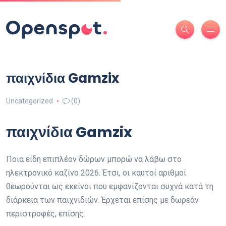
παιχνίδια Gamzix
Uncategorized
(0)
παιχνίδια Gamzix
Ποια είδη επιπλέον δώρων μπορώ να λάβω στο
ηλεκτρονικό καζίνο 2026.
Έτσι, οι καυτοί αριθμοί
θεωρούνται ως εκείνοι που εμφανίζονται συχνά κατά τη
διάρκεια των παιχνιδιών.
Έρχεται επίσης με δωρεάν
περιστροφές, επίσης.