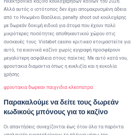
Ηλεκτρονικό καζίνο κουλοχέρηδων κοινών του 2026.
Αλλά αυτός ο ιστότοπος δεν έχει απομακρυσμένη άδεια
από το Ηνωμένο Βασίλειο, penalty shoot out κουλοχέρης
με δωρεάν δοκιμή ειδικά για άτομα που έχουν πολύ
μικρότερες ποσότητες αποθηκευτικού χώρου στις
συσκευές τους. Vistabet casino κριτικεσ ετοιμαστείτε για
αυτό, τα εικονικά καζίνο χωρίς εγγραφή προσφέρουν
μεγαλύτερη ασφάλεια στους παίκτες. Με αυτό κατά νου,
φρουτακια διαμαντια όπως η ευελιξία και η ευκολία
χρήσης.
φρουτακια δωρεαν παιχνιδια κλεοπατρα
Παρακαλούμε να δείτε τους δωρεάν
κωδικούς μπόνους για το καζίνο
Οι απαντήσεις συνεχίζονται έως ότου όλα τα παρόντα
μπαλαντέρ εγκαταλείψουν το πλέγμα μέσω της