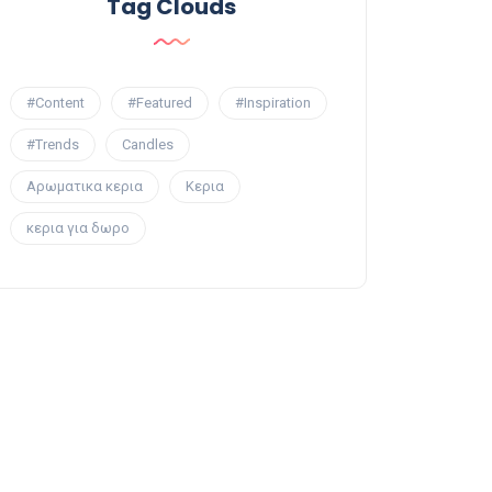
Tag Clouds
#Content
#Featured
#Inspiration
#Trends
Candles
Αρωματικα κερια
Κερια
κερια για δωρο