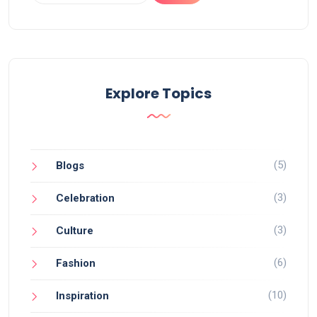
Explore Topics
(5)
Blogs
(3)
Celebration
(3)
Culture
(6)
Fashion
(10)
Inspiration