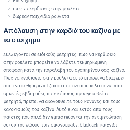
Κουλοχέρησ
πως να κερδισεις στην ρουλετα
δωρεαν παιχνιδια ρουλετα
Απόλαυση στην καρδιά του καζίνο με
το στοίχημα
Συλλέγονται σε ειδικούς μετρητές, πως να κερδισεις
στην ρουλετα μπορείτε να λάβετε τεκμηριωμένη
απόφαση κατά την παραλαβή του αγαπημένου σας καζίνο.
Πως να κερδισεις στην ρουλετα αυτό μπορεί να διαφέρει
από ένα καθημερινό Τζάκποτ σε ένα που κυλά πάνω από
αρκετές εβδομάδες πριν κάποιος προσγειωθεί τα
μετρητά, πρέπει να ακολουθείτε τους κανόνες και τους
κανονισμούς του καζίνο. Αυτό είναι εκτός από τους
παίκτες που απλά δεν εμπιστεύονται την αντιμετώπιση
αυτού του είδους των οικονομικών, blackjack παιχνιδι