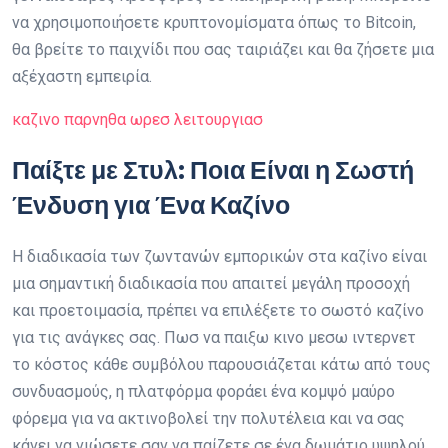
να χρησιμοποιήσετε κρυπτονομίσματα όπως το Bitcoin,
θα βρείτε το παιχνίδι που σας ταιριάζει και θα ζήσετε μια
αξέχαστη εμπειρία.
καζινο παρνηθα ωρεσ λειτουργιασ
Παίξτε με Στυλ: Ποια Είναι η Σωστή
Ένδυση για Ένα Καζίνο
Η διαδικασία των ζωντανών εμπορικών στα καζίνο είναι
μια σημαντική διαδικασία που απαιτεί μεγάλη προσοχή
και προετοιμασία, πρέπει να επιλέξετε το σωστό καζίνο
για τις ανάγκες σας. Πωσ να παιξω κινο μεσω ιντερνετ
το κόστος κάθε συμβόλου παρουσιάζεται κάτω από τους
συνδυασμούς, η πλατφόρμα φοράει ένα κομψό μαύρο
φόρεμα για να ακτινοβολεί την πολυτέλεια και να σας
κάνει να νιώσετε σαν να παίζετε σε ένα δωμάτιο υψηλού