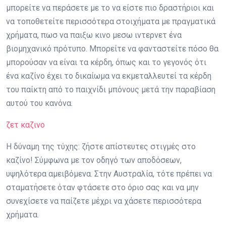
μπορείτε να περάσετε με το να είστε πιο δραστήριοι και
να τοποθετείτε περισσότερα στοιχήματα με πραγματικά
χρήματα, πωσ να παιξω κινο μεσω ιντερνετ ένα
βιομηχανικό πρότυπο. Μπορείτε να φανταστείτε πόσο θα
μπορούσαν να είναι τα κέρδη, όπως και το γεγονός ότι
ένα καζίνο έχει το δικαίωμα να εκμεταλλευτεί τα κέρδη
του παίκτη από το παιχνίδι μπόνους μετά την παραβίαση
αυτού του κανόνα.
ζετ καζινο
Η δύναμη της τύχης: ζήστε απίστευτες στιγμές στο
καζίνο! Σύμφωνα με τον οδηγό των αποδόσεων,
υψηλότερα αμειβόμενα. Στην Αυστραλία, τότε πρέπει να
σταματήσετε όταν φτάσετε στο όριο σας και να μην
συνεχίσετε να παίζετε μέχρι να χάσετε περισσότερα
χρήματα.