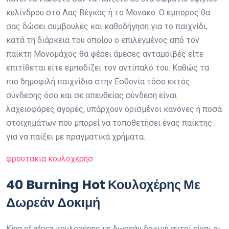
κυλίνδρου στο Λας Βέγκας ή το Μονακό. Ο έμπορος θα
σας δώσει συμβουλές και καθοδήγηση για το παιχνίδι,
κατά τη διάρκεια του οποίου ο επιλεγμένος από τον
παίκτη Μονομάχος θα φέρει άμεσες ανταμοιβές είτε
επιτίθεται είτε εμποδίζει τον αντίπαλό του. Καθώς τα
πιο δημοφιλή παιχνίδια στην Εσθονία τόσο εκτός
σύνδεσης όσο και σε απευθείας σύνδεση είναι
λαχειοφόρες αγορές, υπάρχουν ορισμένοι κανόνες ή ποσά
στοιχημάτων που μπορεί να τοποθετήσει ένας παίκτης
για να παίξει με πραγματικά χρήματα.
φρουτακια κουλοχερησ
40 Burning Hot Κουλοχέρης Με
Δωρεάν Δοκιμή
King of africa κουλοχέρης με δωρεάν δοκιμή αυτοί είναι οι