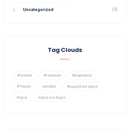
(5)
Uncategorized
Tag Clouds
#Content
#Featured
#Inspiration
#Trends
Candles
Αρωματικα κερια
Κερια
κερια για δωρο