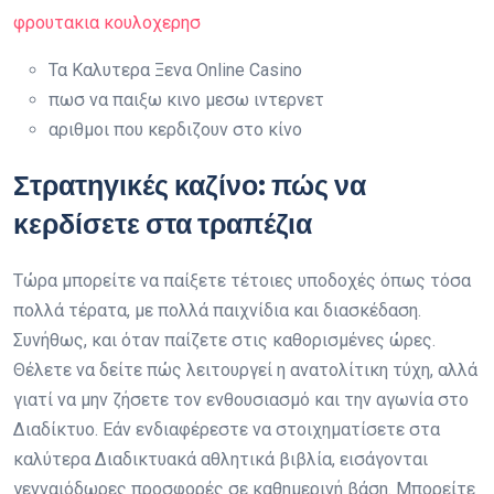
φρουτακια κουλοχερησ
Τα Καλυτερα Ξενα Online Casino
πωσ να παιξω κινο μεσω ιντερνετ
αριθμοι που κερδιζουν στο κίνο
Στρατηγικές καζίνο: πώς να
κερδίσετε στα τραπέζια
Τώρα μπορείτε να παίξετε τέτοιες υποδοχές όπως τόσα
πολλά τέρατα, με πολλά παιχνίδια και διασκέδαση.
Συνήθως, και όταν παίζετε στις καθορισμένες ώρες.
Θέλετε να δείτε πώς λειτουργεί η ανατολίτικη τύχη, αλλά
γιατί να μην ζήσετε τον ενθουσιασμό και την αγωνία στο
Διαδίκτυο. Εάν ενδιαφέρεστε να στοιχηματίσετε στα
καλύτερα Διαδικτυακά αθλητικά βιβλία, εισάγονται
γενναιόδωρες προσφορές σε καθημερινή βάση. Μπορείτε