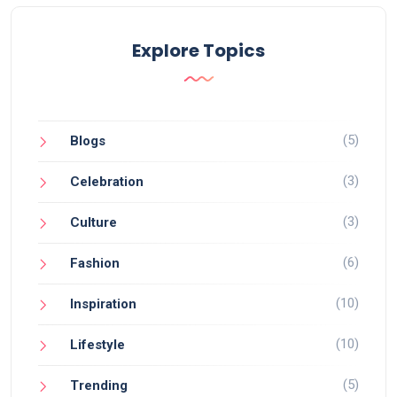
Explore Topics
(5)
Blogs
(3)
Celebration
(3)
Culture
(6)
Fashion
(10)
Inspiration
(10)
Lifestyle
(5)
Trending