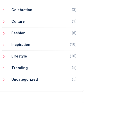
(3)
Celebration
(3)
Culture
(6)
Fashion
(10)
Inspiration
(10)
Lifestyle
(5)
Trending
(5)
Uncategorized