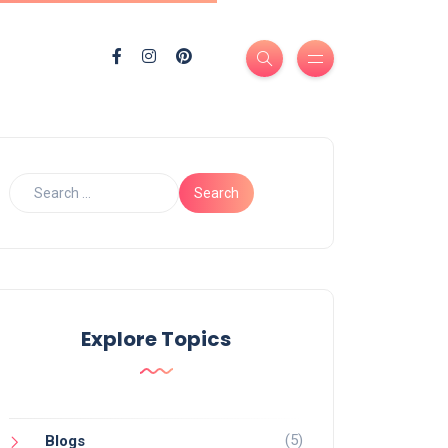
Explore Topics
(5)
Blogs