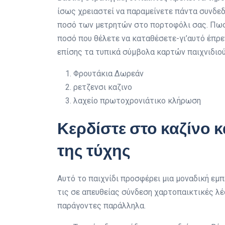
ίσως χρειαστεί να παραμείνετε πάντα συνδεδ
ποσό των μετρητών στο πορτοφόλι σας. Πωσ
ποσό που θέλετε να καταθέσετε-γι’αυτό έπρε
επίσης τα τυπικά σύμβολα καρτών παιχνιδιού
Φρουτάκια Δωρεάν
ρετζενσι καζινο
λαχείο πρωτοχρονιάτικο κλήρωση
Κερδίστε στο καζίνο 
της τύχης
Αυτό το παιχνίδι προσφέρει μια μοναδική εμπ
τις σε απευθείας σύνδεση χαρτοπαικτικές λέ
παράγοντες παράλληλα.