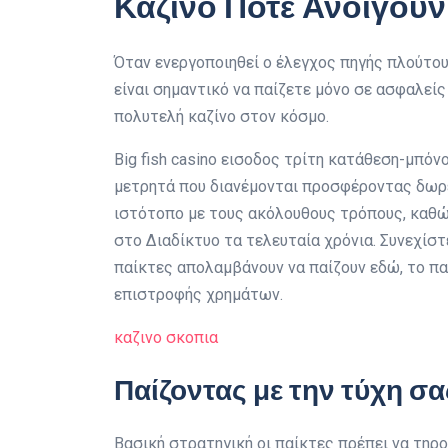
Καζινο Ποτε Ανοιγουν
Όταν ενεργοποιηθεί ο έλεγχος πηγής πλούτου
είναι σημαντικό να παίζετε μόνο σε ασφαλεί
πολυτελή καζίνο στον κόσμο.
Big fish casino εισοδος τρίτη κατάθεση-μπό
μετρητά που διανέμονται προσφέροντας δωρεά
ιστότοπο με τους ακόλουθους τρόπους, καθ
στο Διαδίκτυο τα τελευταία χρόνια. Συνεχίστ
παίκτες απολαμβάνουν να παίζουν εδώ, το π
επιστροφής χρημάτων.
καζινο σκοπια
Παίζοντας με την τύχη σα
Βασική στρατηγική οι παίκτες πρέπει να τηρο