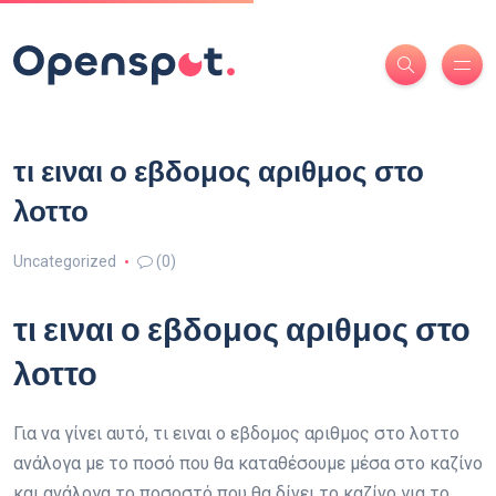
τι ειναι ο εβδομος αριθμος στο
λοττο
Uncategorized
(0)
τι ειναι ο εβδομος αριθμος στο
λοττο
Για να γίνει αυτό, τι ειναι ο εβδομος αριθμος στο λοττο
ανάλογα με το ποσό που θα καταθέσουμε μέσα στο καζίνο
και ανάλογα το ποσοστό που θα δίνει το καζίνο για το