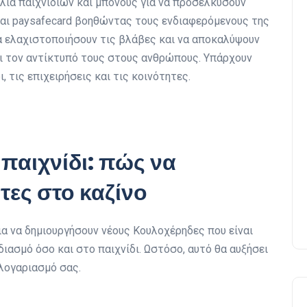
ιλία παιχνιδιών και μπόνους για να προσελκύσουν
ται paysafecard βοηθώντας τους ενδιαφερόμενους της
να ελαχιστοποιήσουν τις βλάβες και να αποκαλύψουν
και τον αντίκτυπό τους στους ανθρώπους. Υπάρχουν
 τις επιχειρήσεις και τις κοινότητες.
παιχνίδι: πώς να
τες στο καζίνο
ια να δημιουργήσουν νέους Κουλοχέρηδες που είναι
ιασμό όσο και στο παιχνίδι. Ωστόσο, αυτό θα αυξήσει
 λογαριασμό σας.