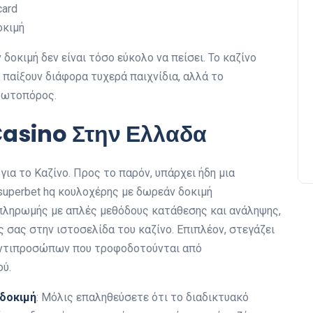
card
οκιμή
δοκιμή δεν είναι τόσο εύκολο να πείσει. Το καζίνο
 παίξουν διάφορα τυχερά παιχνίδια, αλλά το
ρωτοπόρος.
Casino Στην Ελλαδα
για το Καζίνο. Προς το παρόν, υπάρχει ήδη μια
s superbet hq κουλοχέρης με δωρεάν δοκιμή
ληρωμής με απλές μεθόδους κατάθεσης και ανάληψης,
ς σας στην ιστοσελίδα του καζίνο. Επιπλέον, στεγάζει
αντιπροσώπων που τροφοδοτούνται από
ού.
 δοκιμή
: Μόλις επαληθεύσετε ότι το διαδικτυακό