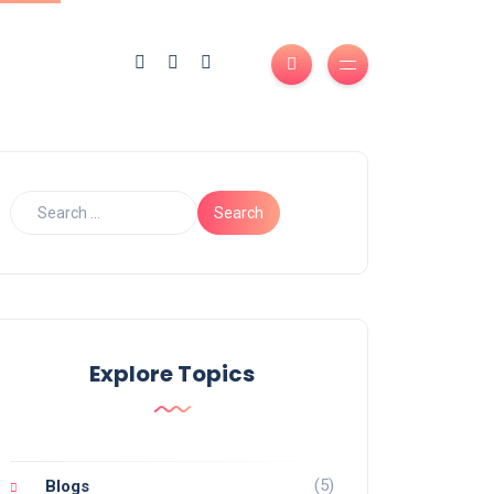
Explore Topics
(5)
Blogs