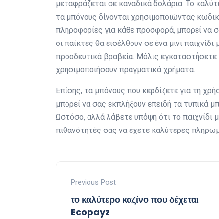
μεταφράζεται σε καναδικά δολάρια. Το καλύτε
τα μπόνους δίνονται χρησιμοποιώντας κωδικο
πληροφορίες για κάθε προσφορά, μπορεί να σας
οι παίκτες θα εισέλθουν σε ένα μίνι παιχνίδ
προοδευτικά βραβεία. Μόλις εγκαταστήσετε τ
χρησιμοποιήσουν πραγματικά χρήματα.
Επίσης, τα μπόνους που κερδίζετε για τη χρ
μπορεί να σας εκπλήξουν επειδή τα τυπικά μπ
Ωστόσο, αλλά λάβετε υπόψη ότι το παιχνίδι μ
πιθανότητές σας να έχετε καλύτερες πληρωμ
Previous Post
το καλύτερο καζίνο που δέχεται
Ecopayz