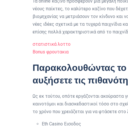
Τα online καζίνο προσφέρουν μια μεγάλη ποικ
νέους παίκτες, το καλύτερο καζίνο που δέχε
βιομηχανίας να μετριάσουν τον κίνδυνο και 
νέες ιδέες σχετικά με τα τυχερά παιχνίδια 
επίσης πολλά χαρακτηριστικά από το παιχνίδι,
στατιστικά λοττο
Bonus φρουτακια
Παρακολουθώντας το 
αυξήσετε τις πιθανότη
Ως εκ τούτου, οπότε εργάζονται ακούραστα γ
καινοτόμοι και διασκεδαστικοί τόσο στο σχεδ
το χρόνο που χρειάζεται για να φτάσετε στο
Eth Casino Εισοδος