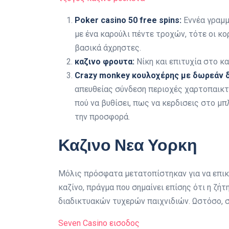
Poker casino 50 free spins:
Εννέα γραμμ
με ένα καρούλι πέντε τροχών, τότε οι κο
βασικά άχρηστες.
καζινο φρουτα:
Νίκη και επιτυχία στο κα
Crazy monkey κουλοχέρης με δωρεάν δ
απευθείας σύνδεση περιοχές χαρτοπαικτ
πού να βυθίσει, πως να κερδισεις στο μ
την προσφορά.
Καζινο Νεα Υορκη
Μόλις πρόσφατα μετατοπίστηκαν για να επι
καζίνο, πράγμα που σημαίνει επίσης ότι η ζή
διαδικτυακών τυχερών παιχνιδιών. Ωστόσο, σ
Seven Casino εισοδος