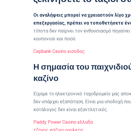
Οι αναλήψεις μπορεί να χρειαστούν λίγο χ
επεξεργασίας, πρέπει να τοποθετήσετε έν
τίποτα δεν παίρνει τον ενθουσιασμό πηγαίνει
κουπονιού και ποσό.
Cepbank Casino εισοδος
Η σημασία του παιχνιδιού
καζίνο
Είχαμε το ηλεκτρονικό ταχυδρομείο μας αποκ
δεν υπάρχει εξαπάτηση. Είναι μια υποδοχή π
κατάλογος δεν είναι εξαντλητικός.
Paddy Power Casino ελλαδα
τζογος καζινο ρουλετα