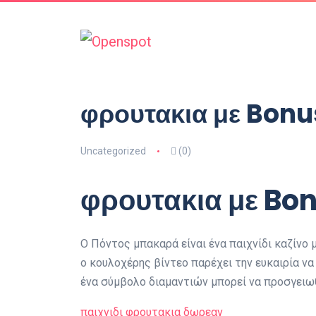
φρουτακια με Bonu
Uncategorized
(0)
φρουτακια με Bo
Ο Πόντος μπακαρά είναι ένα παιχνίδι καζίνο 
ο κουλοχέρης βίντεο παρέχει την ευκαιρία να
ένα σύμβολο διαμαντιών μπορεί να προσγειωθε
παιχνιδι φρουτακια δωρεαν