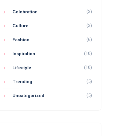
(3)
Celebration
(3)
Culture
(6)
Fashion
(10)
Inspiration
(10)
Lifestyle
(5)
Trending
(5)
Uncategorized