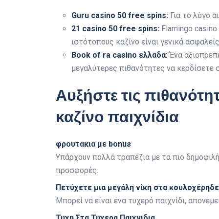
Guru casino 50 free spins:
Για το λόγο α
21 casino 50 free spins:
Flamingo casino
ιστότοπους καζίνο είναι γενικά ασφαλείς
Book of ra casino ελλαδα:
Ένα αξιοπρεπέ
μεγαλύτερες πιθανότητες να κερδίσετε σ
Αυξήστε τις πιθανότητ
καζίνο παιχνίδια
φρουτακια με bonus
Υπάρχουν πολλά τραπέζια με τα πιο δημοφιλή 
προσφορές.
Πετύχετε μια μεγάλη νίκη στα κουλοχέρηδε
Μπορεί να είναι ένα τυχερό παιχνίδι, απονέμ
Τυχη Στα Τυχερα Παιχνιδια