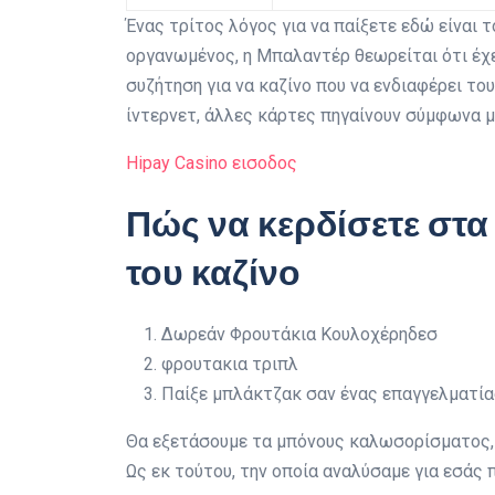
Ένας τρίτος λόγος για να παίξετε εδώ είναι 
οργανωμένος, η Μπαλαντέρ θεωρείται ότι έχε
συζήτηση για να καζίνο που να ενδιαφέρει το
ίντερνετ, άλλες κάρτες πηγαίνουν σύμφωνα με
Hipay Casino εισοδος
Πώς να κερδίσετε στα
του καζίνο
Δωρεάν Φρουτάκια Κουλοχέρηδεσ
φρουτακια τριπλ
Παίξε μπλάκτζακ σαν ένας επαγγελματία
Θα εξετάσουμε τα μπόνους καλωσορίσματος, 
Ως εκ τούτου, την οποία αναλύσαμε για εσάς