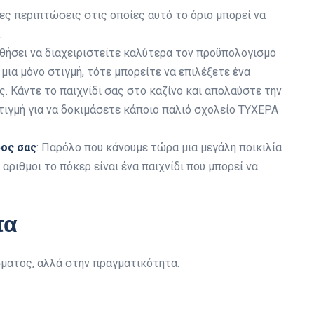
ς περιπτώσεις στις οποίες αυτό το όριο μπορεί να
.
θήσει να διαχειριστείτε καλύτερα τον προϋπολογισμό
μια μόνο στιγμή, τότε μπορείτε να επιλέξετε ένα
. Κάντε το παιχνίδι σας στο καζίνο και απολαύστε την
 στιγμή για να δοκιμάσετε κάποιο παλιό σχολείο ΤΥΧΕΡΑ
ρος σας
:
Παρόλο που κάνουμε τώρα μια μεγάλη ποικιλία
ριθμοι το πόκερ είναι ένα παιχνίδι που μπορεί να
τα
ματος, αλλά στην πραγματικότητα.