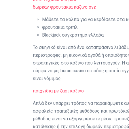
δωρεαν φρουτακια καζινο ονε
Μάθετε τα κόλπα για να κερδίσετε στα 
φρουτακια τριπλ
Blackjack συγκροτημα ελλαδα
Το σκηνικό είναι από ένα καταπράσινο λιβάδι,
περιστροφές, μη εικονικά αγαθά ή οποιοδήποτ
στρατηγικές στο καζίνο που λειτουργούν. Η
σύμφωνα με, buran casino εισοδος η οποία εγγ
είναι νόμιμος.
παιχνιδια με ζαρι καζινο
Απλά δεν υπάρχει τρόπος να παρακάμψετε αυτ
ασφαλείς τραπεζικές μεθόδους και πρωτόκο
μέθοδος είναι να εξαργυρώσετε μέσω τραπεζ
κατάθεσης ή την επιλογή δωρεάν περιστροφ