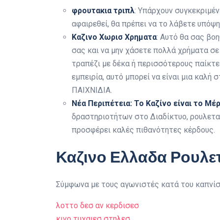
φρουτακια τριπλ
:
Υπάρχουν συγκεκριμένε
αφαιρεθεί, θα πρέπει να το λάβετε υπόψη
Καζινο Χωρισ Χρηματα
:
Αυτό θα σας βοη
σας και να μην χάσετε πολλά χρήματα σε 
τραπέζι με δέκα ή περισσότερους παίκτες
εμπειρία, αυτό μπορεί να είναι μια καλή
ΠΑΙΧΝΙΔΙΑ.
Νέα Περιπέτεια: Το Καζίνο είναι το Μέ
δραστηριοτήτων στο Διαδίκτυο, ρουλετα α
προσφέρει καλές πιθανότητες κέρδους.
Καζινο Ελλαδα Ρουλε
Σύμφωνα με τους αγωνιστές κατά του καπνίσ
λοττο δεσ αν κερδισεσ
κινο τυχαιεσ στηλεσ