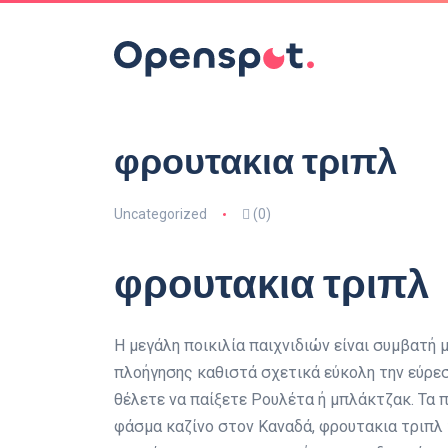
φρουτακια τριπλ
Uncategorized
(0)
φρουτακια τριπλ
Η μεγάλη ποικιλία παιχνιδιών είναι συμβατή
πλοήγησης καθιστά σχετικά εύκολη την εύρεσ
θέλετε να παίξετε Ρουλέτα ή μπλάκτζακ. Τα π
φάσμα καζίνο στον Καναδά, φρουτακια τριπλ 