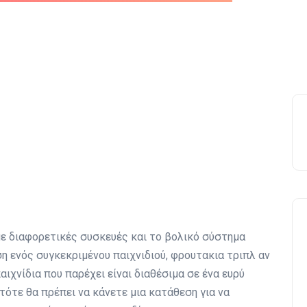
 με διαφορετικές συσκευές και το βολικό σύστημα
η ενός συγκεκριμένου παιχνιδιού, φρουτακια τριπλ αν
αιχνίδια που παρέχει είναι διαθέσιμα σε ένα ευρύ
τότε θα πρέπει να κάνετε μια κατάθεση για να