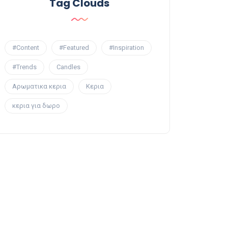
Tag Clouds
#Content
#Featured
#Inspiration
#Trends
Candles
Αρωματικα κερια
Κερια
κερια για δωρο