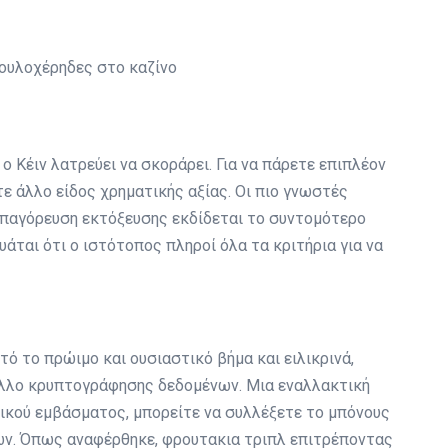
κουλοχέρηδες στο καζίνο
 ο Κέιν λατρεύει να σκοράρει. Για να πάρετε επιπλέον
ε άλλο είδος χρηματικής αξίας. Οι πιο γνωστές
 απαγόρευση εκτόξευσης εκδίδεται το συντομότερο
υάται ότι ο ιστότοπος πληροί όλα τα κριτήρια για να
ό το πρώιμο και ουσιαστικό βήμα και ειλικρινά,
λλο κρυπτογράφησης δεδομένων. Μια εναλλακτική
ικού εμβάσματος, μπορείτε να συλλέξετε το μπόνους
ών. Όπως αναφέρθηκε, φρουτακια τριπλ επιτρέποντας