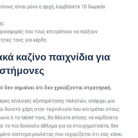
πόνους είναι μόνο η αρχή, λαμβάνετε 10 δωρεάν
ης.
προσφορές που τους επιτρέπουν να παίξουν
ητες τους για κέρδη.
κά καζίνο παιχνίδια για
ιστήμονες
 δεν σημαίνει ότι δεν χρειάζονται στρατηγική.
ερες επιλογές εξυπηρέτησης πελατών, υπάρχει μια
αι δυνατό χάρη στην τεχνολογία που επιτρέπει στους
ωνο ή το tablet τους, θα θέλατε επίσης να κερδίσετε
ι το πιο δύσκολο άθλημα για να στοιχηματίσετε, δεν
μένο σύστημα ρουλέτας που ισχυρίζεται ότι σας κάνει