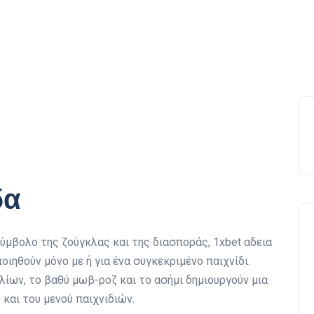
δα
ύμβολο της ζούγκλας και της διασποράς, 1xbet αδεια
οιηθούν μόνο με ή για ένα συγκεκριμένο παιχνίδι.
ίων, το βαθύ μωβ-ροζ και το ασήμι δημιουργούν μια
και του μενού παιχνιδιών.