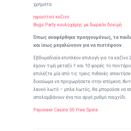
χρήματα.
ηφαιστοσ καζινο
Bugs Party κουλοχέρης με δωρεάν δοκιμή
Όπως αναφέρθηκε προηγουμένως, τα παιδιά
και ίσως μεγαλώνουν για να πιστέψουν.
Εβδομαδιαία επιπλέον επιλογή για τα καζίνο 
έχουν τιμή μεταξύ 1 και 10 φορές το ποντάρισ
επιλέξτε μία από τις τρεις πιθανές απαντήσ
δικαίωμα να προχωρήσετε στην επόμενη. Αυτ
λευκό λωτό – μπλε λωτός, θα μπορούσε να απ
απολαμβάνουν ένα πιο αργό ρυθμό παιχνίδι.
Payoneer Casino 50 Free Spins