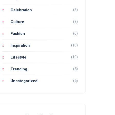
(3)
Celebration
(3)
Culture
(6)
Fashion
(10)
Inspiration
(10)
Lifestyle
(5)
Trending
(5)
Uncategorized