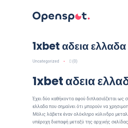
1xbet αδεια ελλαδα
Uncategorized
(0)
1xbet αδεια ελλα
Έχει δύο καθήκοντα αφού διπλασιάζεται ως σ
ελλαδα που σημαίνει ότι μπορούν να χρησιμοπ
Μόλις λάβετε έναν ολόκληρο κύλινδρο μεταλλ
υπέροχη διεπαφή μεταξύ της αρχικής σελίδας 