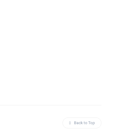
Back to Top