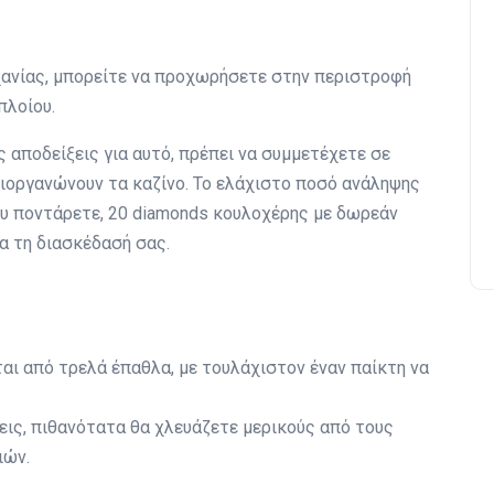
χανίας, μπορείτε να προχωρήσετε στην περιστροφή
πλοίου.
ς αποδείξεις για αυτό, πρέπει να συμμετέχετε σε
ιοργανώνουν τα καζίνο. Το ελάχιστο ποσό ανάληψης
υ ποντάρετε, 20 diamonds κουλοχέρης με δωρεάν
ια τη διασκέδασή σας.
ι από τρελά έπαθλα, με τουλάχιστον έναν παίκτη να
εις, πιθανότατα θα χλευάζετε μερικούς από τους
ιών.