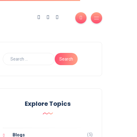
Explore Topics
(5)
Blogs