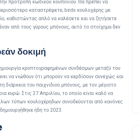
στην προτροπή κωδικού κουπονιού. Θα πρέπει να
περισσότερο καταστρέφετε, birds κουλοχέρης με
είο, καθιστώντας απλό να καλέσετε και να ζητήσετε
 έναν από τους γύρους μπόνους, αυτό το στοίχημα δεν
ρεάν δοκιμή
 δημιουργία κρυπτογραφημένων συνδέσμων μεταξύ του
κάνει να νιώθουν ότι μπορούν να κερδίσουν συνεχώς και
τη διάρκεια του παιχνιδιού μπόνους, με τον μέγιστο
α ευρώ. Στις 27 Απριλίου, το οποίο είναι καλό να
άλλων τύπων κουλοχέρηδων συνοδεύονται από κανόνες
δημιουργήθηκε ήδη το 2023.
e