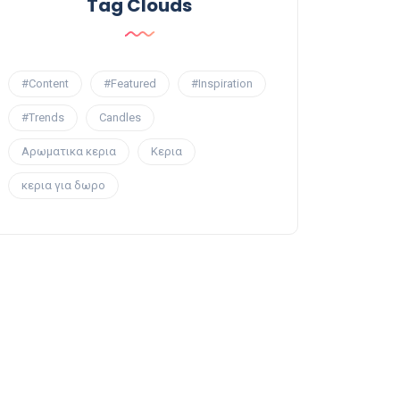
Tag Clouds
#Content
#Featured
#Inspiration
#Trends
Candles
Αρωματικα κερια
Κερια
κερια για δωρο