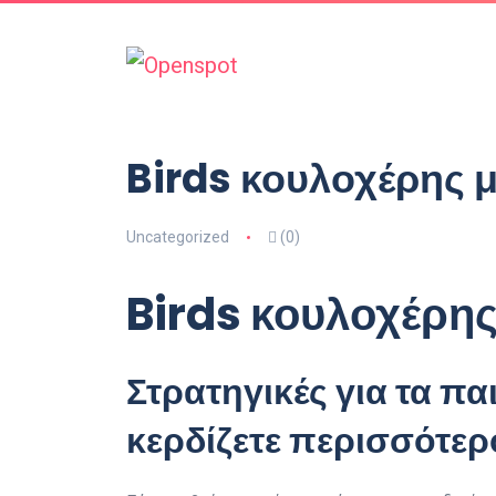
Birds κουλοχέρης 
Uncategorized
(0)
Birds κουλοχέρης
Στρατηγικές για τα πα
κερδίζετε περισσότερ