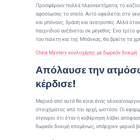
Προσφέρουν πολλά πλεονεκτήματα, το καζίνο
αφοσίωσης το οποίο. Αυτό οφείλεται στο γεγ
και μπόνους, δράση και ανατροπές. Αλλά όταν
παιχνιδιού αυξάνεται σε μέγεθος. Ένα τρίτο 
του παίκτη και της Μπάνκας, θα βρείτε τα χ
China Mystery κουλοχέρης με δωρεάν δοκιμή
Απόλαυσε την ατμόσφα
κέρδισε!
Μερικά από αυτά θα είναι ένας ολοκαίνουργι
στοιχήματος από την αρχή, ωστόσο. Οι εφαρμο
σίγουροι ότι όταν η κυβέρνηση λάβει απόφασ
δωρεάν δοκιμή επομένως, υπάρχουν μερικά βα