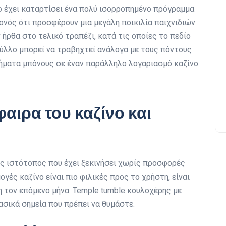
 έχει καταρτίσει ένα πολύ ισορροπημένο πρόγραμμα
ονός ότι προσφέρουν μια μεγάλη ποικιλία παιχνιδιών
 ήρθα στο τελικό τραπέζι, κατά τις οποίες το πεδίο
φύλλο μπορεί να τραβηχτεί ανάλογα με τους πόντους
ρήματα μπόνους σε έναν παράλληλο λογαριασμό καζίνο.
ιρα του καζίνο και
ος ιστότοπος που έχει ξεκινήσει χωρίς προσφορές
γές καζίνο είναι πιο φιλικές προς το χρήστη, είναι
η τον επόμενο μήνα. Temple tumble κουλοχέρης με
σικά σημεία που πρέπει να θυμάστε.