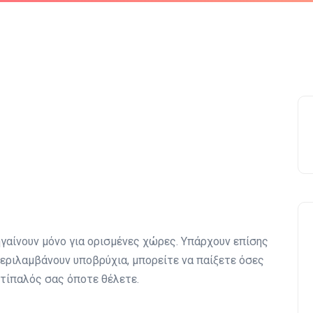
ηγαίνουν μόνο για ορισμένες χώρες. Υπάρχουν επίσης
εριλαμβάνουν υποβρύχια, μπορείτε να παίξετε όσες
ντίπαλός σας όποτε θέλετε.