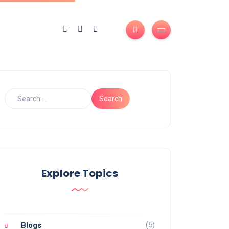
Explore Topics
(5)
Blogs