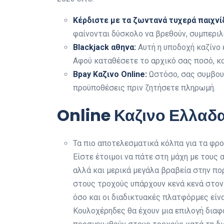
Κέρδιστε με τα ζωντανά τυχερά παιχνίδ
φαίνονται δύσκολο να βρεθούν, συμπερι
Blackjack αθηνα:
Αυτή η υποδοχή καζίνο 
Αφού καταθέσετε το αρχικό σας ποσό, και
Bpay Καζινο Online:
Ωστόσο, σας συμβουλ
προϋποθέσεις πριν ζητήσετε πληρωμή.
Online Καζινο Ελλαδ
Τα πιο αποτελεσματικά κόλπα για τα φρο
Είστε έτοιμοι να πάτε στη μάχη με τους 
αλλά και μερικά μεγάλα βραβεία στην πορ
στους τροχούς υπάρχουν κενά κενά στον 
όσο και οι διαδικτυακές πλατφόρμες είν
Κουλοχέρηδες θα έχουν μια επιλογή δι