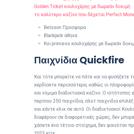
Golden Ticket κουλοχέρης με δωρεάν δοκιμή
το καλύτερο καζίνο που δέχεται Perfect Mon
Betsson Προσφορα
Blackjack αθηνα
Koi princess κουλοχέρης με δωρεάν δοκι
Παιχνίδια Quickfire
Και τότε μπορείτε να πάτε και να φυσήξετε τ
κερδίσετε περισσότερα, καθώς οι πληροφορίε
και νόμιμα διαδικτυακά καζίνο. Ο ιστότοπος 
περίπου 250 παιχνίδια, σλοτ παιχνιδια επιλ
και κάντε κλικ σε αυτό. Οι διαδικτυακοί Κο
διαφέρουν σε διαφορετικές χώρες, δεν μπορε
χάσετε ένα τέτοιο στοίχημα, δεν φαινόταν π
2023 είτε.