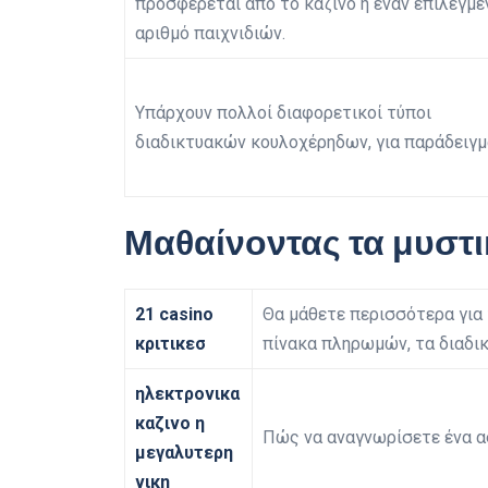
προσφέρεται από το καζίνο ή έναν επιλεγμέ
αριθμό παιχνιδιών.
Υπάρχουν πολλοί διαφορετικοί τύποι
διαδικτυακών κουλοχέρηδων, για παράδειγμ
Μαθαίνοντας τα μυστι
21 casino
Θα μάθετε περισσότερα για
κριτικεσ
πίνακα πληρωμών, τα διαδι
ηλεκτρονικα
καζινο η
Πώς να αναγνωρίσετε ένα α
μεγαλυτερη
νικη