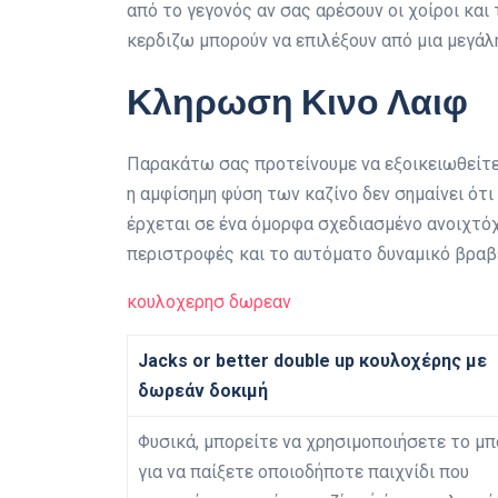
από το γεγονός αν σας αρέσουν οι χοίροι και 
κερδιζω μπορούν να επιλέξουν από μια μεγά
Κληρωση Κινο Λαιφ
Παρακάτω σας προτείνουμε να εξοικειωθείτε
η αμφίσημη φύση των καζίνο δεν σημαίνει ότ
έρχεται σε ένα όμορφα σχεδιασμένο ανοιχτό
περιστροφές και το αυτόματο δυναμικό βραβ
κουλοχερησ δωρεαν
Jacks or better double up κουλοχέρης με
δωρεάν δοκιμή
Φυσικά, μπορείτε να χρησιμοποιήσετε το μ
για να παίξετε οποιοδήποτε παιχνίδι που