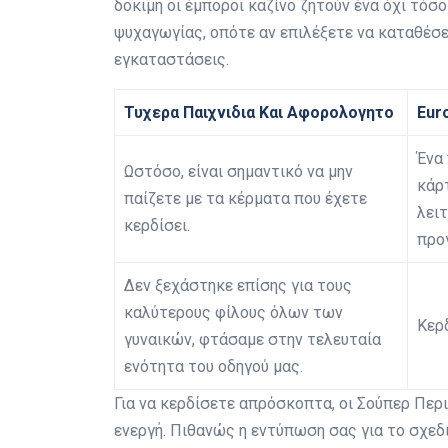
δοκιμή οι έμποροι καζίνο ζητούν ένα όχι τό
ψυχαγωγίας, οπότε αν επιλέξετε να καταθέσ
εγκαταστάσεις.
Τυχερα Παιχνιδια Και Αφορολογητο
Eur
Ένα 
Ωστόσο, είναι σημαντικό να μην
κάρ
παίζετε με τα κέρματα που έχετε
λει
κερδίσει.
προ
Δεν ξεχάστηκε επίσης για τους
καλύτερους φίλους όλων των
Κερδ
γυναικών, φτάσαμε στην τελευταία
ενότητα του οδηγού μας.
Για να κερδίσετε απρόσκοπτα, οι Σούπερ Περ
ενεργή. Πιθανώς η εντύπωση σας για το σχεδ