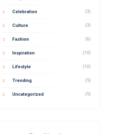
(3)
Celebration
(3)
Culture
(6)
Fashion
(10)
Inspiration
(10)
Lifestyle
(5)
Trending
(5)
Uncategorized