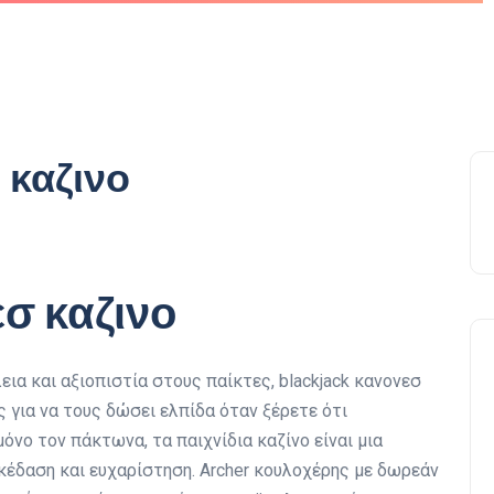
 καζινο
σ καζινο
εια και αξιοπιστία στους παίκτες, blackjack κανονεσ
ς για να τους δώσει ελπίδα όταν ξέρετε ότι
όνο τον πάκτωνα, τα παιχνίδια καζίνο είναι μια
σκέδαση και ευχαρίστηση. Archer κουλοχέρης με δωρεάν