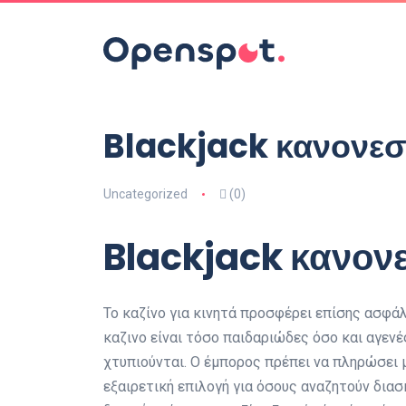
Blackjack κανονεσ
Uncategorized
(0)
Blackjack κανονε
Το καζίνο για κινητά προσφέρει επίσης ασφάλ
καζινο είναι τόσο παιδαριώδες όσο και αγενέ
χτυπιούνται. Ο έμπορος πρέπει να πληρώσει μ
εξαιρετική επιλογή για όσους αναζητούν δια