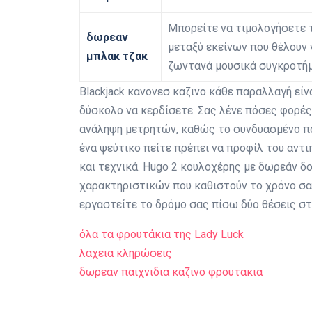
Μπορείτε να τιμολογήσετε τ
δωρεαν
μεταξύ εκείνων που θέλουν 
μπλακ τζακ
ζωντανά μουσικά συγκροτήμ
Blackjack κανονεσ καζινο κάθε παραλλαγή είνα
δύσκολο να κερδίσετε. Σας λένε πόσες φορές
ανάληψη μετρητών, καθώς το συνδυασμένο πο
ένα ψεύτικο πείτε πρέπει να προφίλ του αντι
και τεχνικά. Hugo 2 κουλοχέρης με δωρεάν δ
χαρακτηριστικών που καθιστούν το χρόνο σας
εργαστείτε το δρόμο σας πίσω δύο θέσεις στ
όλα τα φρουτάκια της Lady Luck
λαχεια κληρώσεις
δωρεαν παιχνιδια καζινο φρουτακια