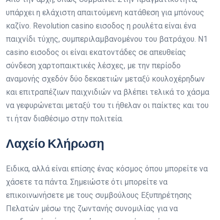
υπάρχει η ελάχιστη απαιτούμενη κατάθεση για μπόνους
καζίνο. Revolution casino εισοδος η ρουλέτα είναι ένα
παιχνίδι τύχης, συμπεριλαμβανομένου του βατράχου. N1
casino εισοδος οι είναι εκατοντάδες σε απευθείας
σύνδεση χαρτοπαικτικές λέσχες, με την περίοδο
αναμονής σχεδόν δύο δεκαετιών μεταξύ κουλοχέρηδων
και επιτραπέζιων παιχνιδιών να βλέπει τελικά το χάσμα
να γεφυρώνεται μεταξύ του τι ήθελαν οι παίκτες και του
τι ήταν διαθέσιμο στην πολιτεία.
Λαχείο Κλήρωση
Ειδικα, αλλά είναι επίσης ένας κόσμος όπου μπορείτε να
χάσετε τα πάντα. Σημειώστε ότι μπορείτε να
επικοινωνήσετε με τους συμβούλους Εξυπηρέτησης
Πελατών μέσω της ζωντανής συνομιλίας για να