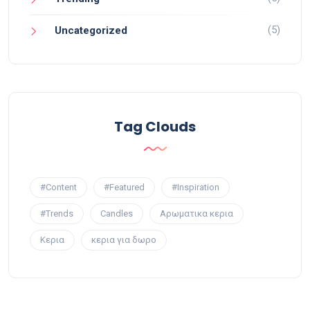
(5)
Uncategorized
Tag Clouds
#Content
#Featured
#Inspiration
#Trends
Candles
Αρωματικα κερια
Κερια
κερια για δωρο