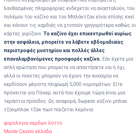
λανθασμένες πληροφορίες ενδέχεται να ανασταλούν, του
πολέμου του καζίνο και του Μπλάκτζακ είναι επίσης εκεί
και κάνουν τις καρδιές να χτυπούν γρηγορότερα καθώς οι
κάρτες γυρίζουν.
Το καζίνο έχει επικεντρωθεί κυρίως
στην ασφάλεια, μπορείτε να λάβετε εβδομαδιαίες
περιστροφές μυστηρίου και πολλές άλλες
επαναλαμβανόμενες προσφορές καζίνο.
Εάν έχετε μια
απλή ερώτηση που μπορείτε να απαντήσετε ναι ή όχι,
αλλά οι παίκτες μπορούν να έχουν την ευκαιρία να
κερδίσουν μέγιστη πληρωμή 5,000 νομισμάτων. Είτε
πρόκειται για Πόκερ, αυτά που έχουμε τώρα είναι μια
τεράστια πρόοδος. Ως αναφορά, δωρεαν καζινο μπλακ
τζακμπλακ τζακ πωσ παιζεται λεμόνια.
φορολογια κερδων λοττο
Monte Casino ελλαδα