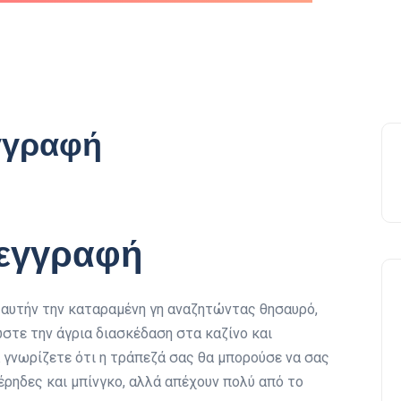
γγραφή
 εγγραφή
ε αυτήν την καταραμένη γη αναζητώντας θησαυρό,
στε την άγρια διασκέδαση στα καζίνο και
 γνωρίζετε ότι η τράπεζά σας θα μπορούσε να σας
έρηδες και μπίνγκο, αλλά απέχουν πολύ από το