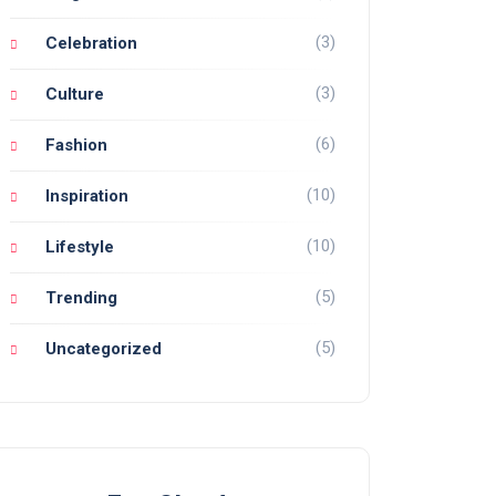
(3)
Celebration
(3)
Culture
(6)
Fashion
(10)
Inspiration
(10)
Lifestyle
(5)
Trending
(5)
Uncategorized