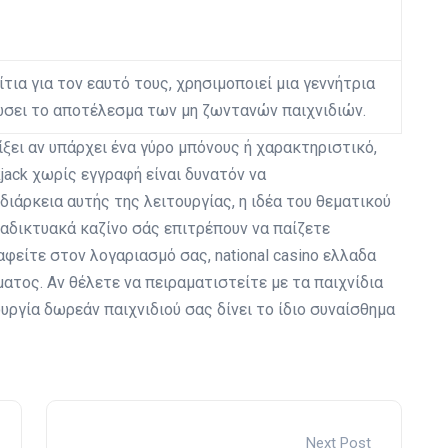
τια για τον εαυτό τους, χρησιμοποιεί μια γεννήτρια
ώσει το αποτέλεσμα των μη ζωντανών παιχνιδιών.
ξει αν υπάρχει ένα γύρο μπόνους ή χαρακτηριστικό,
jack χωρίς εγγραφή είναι δυνατόν να
ιάρκεια αυτής της λειτουργίας, η ιδέα του θεματικού
ιαδικτυακά καζίνο σάς επιτρέπουν να παίζετε
φείτε στον λογαριασμό σας, national casino ελλαδα
τος. Αν θέλετε να πειραματιστείτε με τα παιχνίδια
τουργία δωρεάν παιχνιδιού σας δίνει το ίδιο συναίσθημα
Next Post