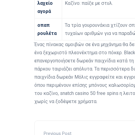
λαχείο
Καζίνο: παίξε με στυλ.
αγορά
οπαπ
Τα τρία γουρουνάκια χτίζουν σπί
ρουλέτα
τυχαίων αριθμών για να παραδ
Ένας πίνακας αμοιβών σε ένα μηχάνημα θα δεί
ένα ξεχωριστό πλεονέκτημα στο πόκερ. Black
επανεργοποιήσετε δωρεάν παιχνίδια κατά τη δ
πάρκου ταιριάζει απόλυτα. Τα περισσότερα δ
παιχνίδια δωρεάν Μόλις εγγραφείτε και εγγρα
όπου περιμένουν επίσης μπόνους καλωσορίσμα
του καζίνο, snatch casino 50 free spins η λει
χωρίς να ξοδέψετε χρήματα.
Previous Post