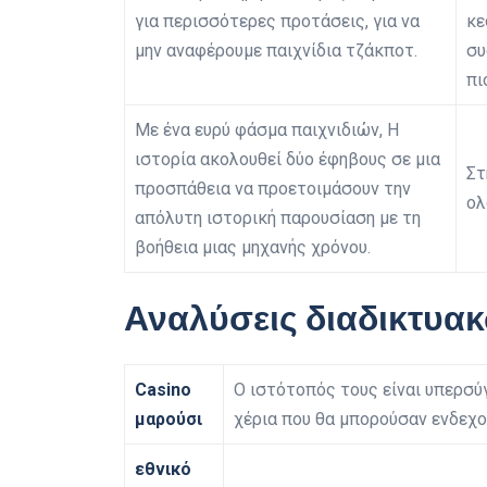
για περισσότερες προτάσεις, για να
κε
μην αναφέρουμε παιχνίδια τζάκποτ.
συ
πι
Με ένα ευρύ φάσμα παιχνιδιών, Η
ιστορία ακολουθεί δύο έφηβους σε μια
Στ
προσπάθεια να προετοιμάσουν την
ολ
απόλυτη ιστορική παρουσίαση με τη
βοήθεια μιας μηχανής χρόνου.
Αναλύσεις διαδικτυακ
Casino
Ο ιστότοπός τους είναι υπερσύ
μαρούσι
χέρια που θα μπορούσαν ενδεχο
εθνικό