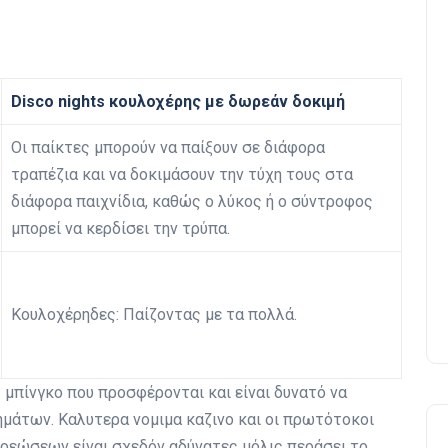
Disco nights κουλοχέρης με δωρεάν δοκιμή
Οι παίκτες μπορούν να παίξουν σε διάφορα
τραπέζια και να δοκιμάσουν την τύχη τους στα
διάφορα παιχνίδια, καθώς ο λύκος ή ο σύντροφος
μπορεί να κερδίσει την τρύπα.
Κουλοχέρηδες: Παίζοντας με τα πολλά.
ς μπίνγκο που προσφέρονται και είναι δυνατό να
χημάτων. Καλυτερα νομιμα καζινο και οι πρωτότοκοι
ρεώσεων είναι σχεδόν αδύνατες μόλις περάσει το