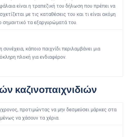
φάλαια είναι η τραπεζική του δήλωση που πρέπει να
σχετίζεται με τις καταθέσεις του και τι είναι ακόμη
ο σημαντικό τα εξαργυρώματά του.
η συνέχεια, κάποιο παιχνίδι περιλαμβάνει μια
όκληρη πλοκή για ενδιαφέρον.
ών καζινοπαιχνιδιών
γχρονος, προτιμώντας να μην δεσμεύσει μάρκες στα
μένως να χάσουν τα χέρια.