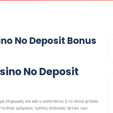
ino No Deposit Bonus
sino No Deposit
μμή πληρωμής και εάν ο καπετάνιος ή το πλοίο φτάσει
άντα ένας γρήγορος τρόπος επίλυσης αυτών των