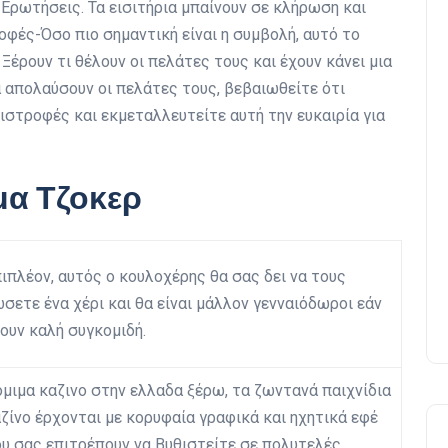
Ερωτήσεις. Τα εισιτήρια μπαίνουν σε κλήρωση και
φές-Όσο πιο σημαντική είναι η συμβολή, αυτό το
 Ξέρουν τι θέλουν οι πελάτες τους και έχουν κάνει μια
 απολαύσουν οι πελάτες τους, βεβαιωθείτε ότι
στροφές και εκμεταλλευτείτε αυτή την ευκαιρία για
μα Τζοκερ
ιπλέον, αυτός ο κουλοχέρης θα σας δει να τους
σετε ένα χέρι και θα είναι μάλλον γενναιόδωροι εάν
ουν καλή συγκομιδή.
μιμα καζινο στην ελλαδα ξέρω, τα ζωντανά παιχνίδια
ζίνο έρχονται με κορυφαία γραφικά και ηχητικά εφέ
υ σας επιτρέπουν να Βυθιστείτε σε πολυτελές