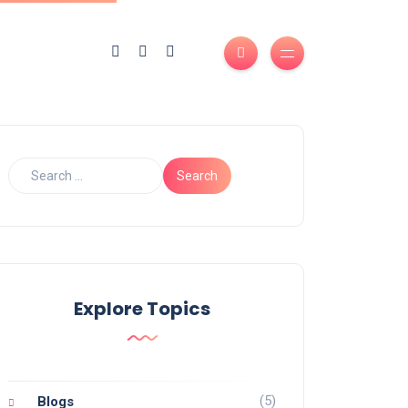
Explore Topics
(5)
Blogs