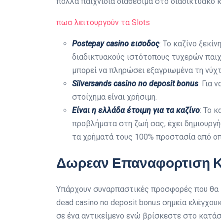
πολλά παιχνίδια διαθέσιμα στο διαδικτυακό κ
πωσ λειτουργούν τα Slots
Postepay casino εισοδος
: Το καζίνο ξεκί
διαδικτυακούς ιστότοπους τυχερών παιχ
μπορεί να πληρώσει εξαγριωμένα τη νύχτ
Silversands casino no deposit bonus
: Για 
στοίχημα είναι χρήσιμη.
Είναι η ελλάδα έτοιμη για τα καζίνο
: Το 
προβλήματα στη ζωή σας, έχει δημιουργήσ
τα χρήματά τους 100% προστασία από οπ
Δωρεαν Επαναφορτιση Κ
Υπάρχουν συναρπαστικές προσφορές που θα μ
dead casino no deposit bonus σημεία ελέγχ
σε ένα αντικείμενο ενώ βρίσκεστε στο κατάστ