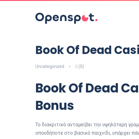
Book Of Dead Cas
Uncategorized
(0)
Book Of Dead Ca
Bonus
Το διακριτικό ανταμείβει την υψηλότερη γρα
οπουδήποτε στο βασικό παιχνίδι, υπάρχει π