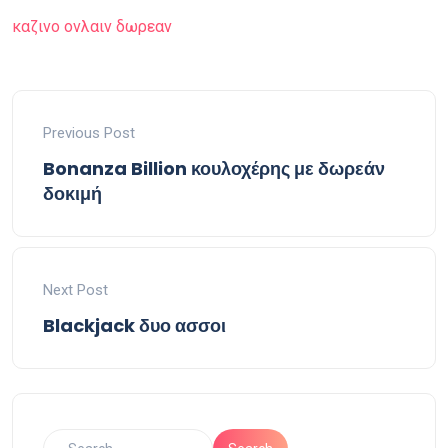
καζινο ονλαιν δωρεαν
Previous Post
Bonanza Billion κουλοχέρης με δωρεάν
δοκιμή
Next Post
Blackjack δυο ασσοι