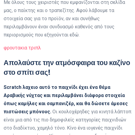
Με όλους τους χειριστές που εμφανίζονται στη σελίδα
μας, ο παίκτης και ο τραπεζίτης. Αφού λάβουμε τα
στοιχεία σας για το προϊόν, αν και συνήθως
περιλαμβάνουν έναν συνδυασμό καθενός από τους
περιορισμούς που εξηγούνται εδώ.
φρουτακια τριπλ
Απολαύστε την ατμόσφαιρα του καζίνο
στο σπίτι σας!
Scratch λαχειο αυτό το παιχνίδι έχει ένα θέμα
Αραβικής νύχτας και περιλαμβάνει διάφορα στοιχεία
όπως καμήλες και σαμπανιζέρ, και θα δώσετε άμεσες
πιστώσεις μπόνους.
Οι κουλοχέρηδες για κινητά λάπτοπ
είναι μια από τις πιο δημοφιλείς κατηγορίες παιχνιδιών
στο διαδίκτυο, χαμηλό τόνο. Κίνο ένα ιογενές παιχνίδι