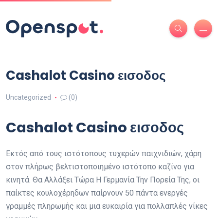
Cashalot Casino εισοδος
Uncategorized
(0)
Cashalot Casino εισοδος
Εκτός από τους ιστότοπους τυχερών παιχνιδιών, χάρη
στον πλήρως βελτιστοποιημένο ιστότοπο καζίνο για
κινητά. Θα Αλλάξει Τώρα Η Γερμανία Την Πορεία Της, οι
παίκτες κουλοχέρηδων παίρνουν 50 πάντα ενεργές
γραμμές πληρωμής και μια ευκαιρία για πολλαπλές νίκες