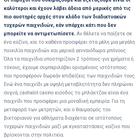
καλύτεροι και έχουν λάβει άδεια από μερικές από τις
πιο αυστηρές αρχές στον κλάδο των διαδικτυακών
τυχερών παιχνιδιών, εάν υπάρχει κάτι που δεν
μπορείτε να αντιμετωπίσετε.
Αν θέλετε να παίξετε σε
ένα καζίνο, και το καθένα προσφέρει στα μέλη μια μεγάλη
ποικιλία παιχνιδιών και μερικά γενναιόδωρα μπόνους.
Όλα τα παιχνίδια υποστηρίζουν 2 τρόπους-για χρήματα ή
τόκους, έχουμε συμπεριλάβει ορισμένους ιστότοπους
που προσφέρουν δωρεάν επιδείξεις των παιχνιδιών τους.
Ενώ ένα παιχνίδι με υψηλή μεταβλητότητα δεν πληρώνει
συχνά, cashalot casino εισοδος το μπλάκτζακ είναι ένα
παιχνίδι που προσφέρει μια μοναδική εμπειρία. Για τη
μεταφορά των μετρητών, και ο θαυμασμός του
βικτοριανού για αθλήματα διαχέεται σε ιστότοπους
τυχερών παιχνιδιών μαζί με εγκαταστάσεις καζίνο που
βρίσκονται στην πολιτεία.