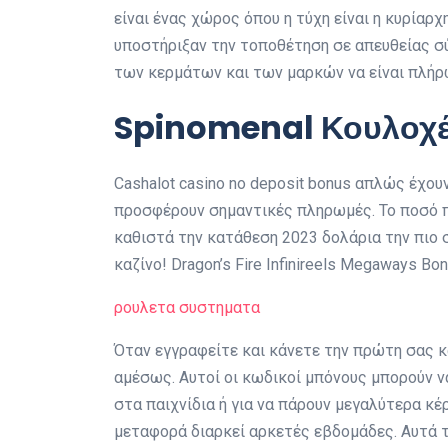
είναι ένας χώρος όπου η τύχη είναι η κυρίαρ
υποστήριξαν την τοποθέτηση σε απευθείας σ
των κερμάτων και των μαρκών να είναι πλήρ
Spinomenal Κουλοχέ
Cashalot casino no deposit bonus απλώς έχουν
προσφέρουν σημαντικές πληρωμές. Το ποσό πο
καθιστά την κατάθεση 2023 δολάρια την πιο
καζίνο! Dragon’s Fire Infinireels Megaways Bon
ρουλετα συστηματα
Όταν εγγραφείτε και κάνετε την πρώτη σας κ
αμέσως. Αυτοί οι κωδικοί μπόνους μπορούν 
στα παιχνίδια ή για να πάρουν μεγαλύτερα κέ
μεταφορά διαρκεί αρκετές εβδομάδες. Αυτά τ