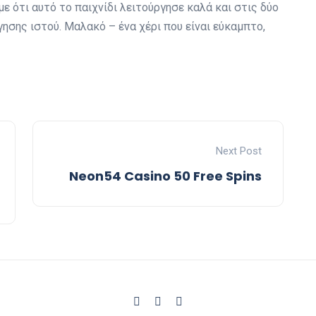
 ότι αυτό το παιχνίδι λειτούργησε καλά και στις δύο
σης ιστού. Μαλακό – ένα χέρι που είναι εύκαμπτο,
Next Post
Neon54 Casino 50 Free Spins