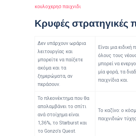
κουλοχερησ παιχνιδι
Κρυφές στρατηγικές π
Δεν υπάρχουν ωράρια
Είναι μια ειδική
λειτουργίας και
όλους τους νέου
μπορείτε να παίξετε
μπορεί να ενεργο
ακόμα και τα
μία φορά, τα δια
ξημερώματα, αν
παιχνίδια και.
περάσουν.
Το πλεονέκτημα που θα
απολαμβάνει το σπίτι
Το καζίνο: ο κόσ
ανά στοίχημα είναι
παιχνιδιών τύχης
1,36%, το Starburst και
το Gonzo’s Quest.