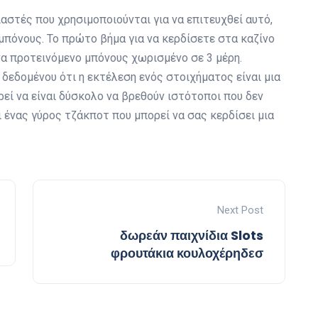
στές που χρησιμοποιούνται για να επιτευχθεί αυτό,
 μπόνους. Το πρώτο βήμα για να κερδίσετε στα καζίνο
ένα προτεινόμενο μπόνους χωρισμένο σε 3 μέρη.
ή δεδομένου ότι η εκτέλεση ενός στοιχήματος είναι μια
ρεί να είναι δύσκολο να βρεθούν ιστότοποι που δεν
ι ένας γύρος τζάκποτ που μπορεί να σας κερδίσει μια
Next Post
δωρεάν παιχνίδια Slots
φρουτάκια κουλοχέρηδεσ