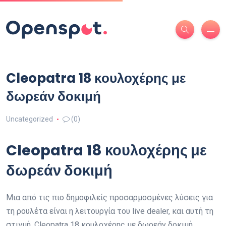
Cleopatra 18 κουλοχέρης με
δωρεάν δοκιμή
Uncategorized
(0)
Cleopatra 18 κουλοχέρης με
δωρεάν δοκιμή
Μια από τις πιο δημοφιλείς προσαρμοσμένες λύσεις για
τη ρουλέτα είναι η λειτουργία του live dealer, και αυτή τη
στιγμή. Cleopatra 18 κουλοχέρης με δωρεάν δοκιμή