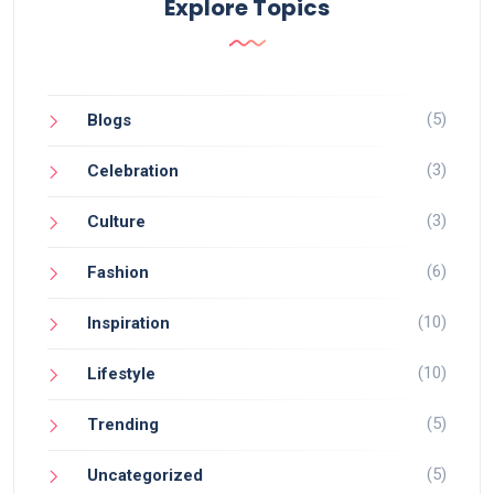
Explore Topics
(5)
Blogs
(3)
Celebration
(3)
Culture
(6)
Fashion
(10)
Inspiration
(10)
Lifestyle
(5)
Trending
(5)
Uncategorized