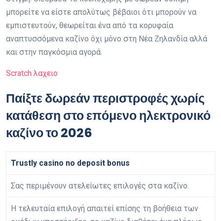
μπορείτε να είστε απολύτως βέβαιοι ότι μπορούν να
εμπιστευτούν, θεωρείται ένα από τα κορυφαία
αναπτυσσόμενα καζίνο όχι μόνο στη Νέα Ζηλανδία αλλά
και στην παγκόσμια αγορά.
Scratch λαχειο
Παίξτε δωρεάν περιστροφές χωρίς
κατάθεση στο επόμενο ηλεκτρονικό
καζίνο το 2026
Trustly casino no deposit bonus
Σας περιμένουν ατελείωτες επιλογές στα καζίνο.
Η τελευταία επιλογή απαιτεί επίσης τη βοήθεια των