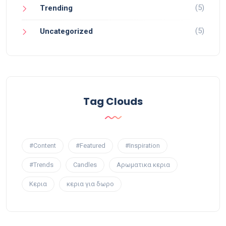
(5)
Trending
(5)
Uncategorized
Tag Clouds
#Content
#Featured
#Inspiration
#Trends
Candles
Αρωματικα κερια
Κερια
κερια για δωρο