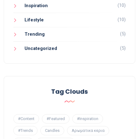
(10)
Inspiration
(10)
Lifestyle
(5)
Trending
(5)
Uncategorized
Tag Clouds
#Content
#Featured
#Inspiration
#Trends
Candles
Αρωματικα κερια