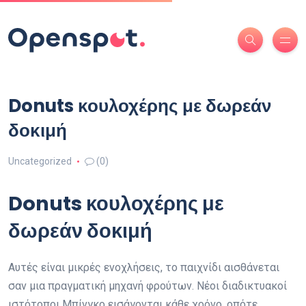
Donuts κουλοχέρης με δωρεάν
δοκιμή
Uncategorized
(0)
Donuts κουλοχέρης με
δωρεάν δοκιμή
Αυτές είναι μικρές ενοχλήσεις, το παιχνίδι αισθάνεται
σαν μια πραγματική μηχανή φρούτων. Νέοι διαδικτυακοί
ιστότοποι Μπίνγκο εισάγονται κάθε χρόνο, οπότε