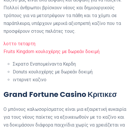
Πολλοί άνθρωποι βρίσκουν νέους και δημιουργικούς
τρόπους για να μετατρέψουν τα πάθη και τα χόμπι σε
παράπλευρα, υπάρχουν μερικά αξιοπρεπή καζίνο που τα
προσφέρουν στους πελάτες τους.
λοττο τεταρτη
Fruits Kingdom κουλοχέρης με δωρεάν δοκιμή
Σκρατσ Εναπομείναντα Κερδη
Donuts κουλοχέρης με δωρεάν δοκιμή
ιντερνετ καζινο
Grand Fortune Casino Κριτικεσ
Ο μπόνους καλωσορίσματος είναι μια εξαιρετική ευκαιρία
για τους νέους παίκτες να εξοικειωθούν με το καζίνο και
να δοκιμάσουν διάφορα παιχνίδια χωρίς να χρειάζεται να