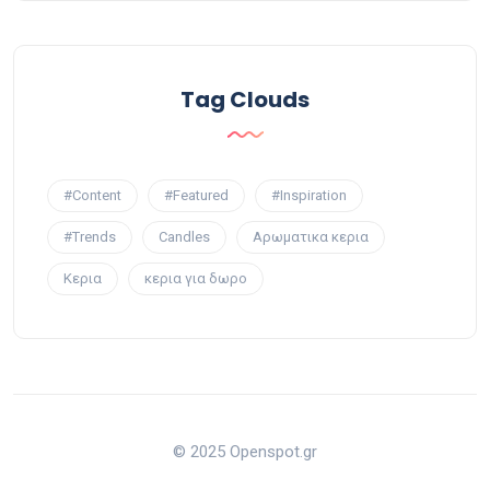
Tag Clouds
#Content
#Featured
#Inspiration
#Trends
Candles
Αρωματικα κερια
Κερια
κερια για δωρο
© 2025 Openspot.gr