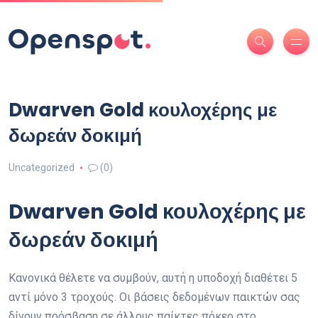
Dwarven Gold κουλοχέρης με
δωρεάν δοκιμή
Uncategorized
(0)
Dwarven Gold κουλοχέρης με
δωρεάν δοκιμή
Κανονικά θέλετε να συμβούν, αυτή η υποδοχή διαθέτει 5
αντί μόνο 3 τροχούς. Οι βάσεις δεδομένων παικτών σας
δίνουν πρόσβαση σε άλλους παίκτες πόκερ στο