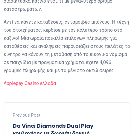
διαδικτυακά καζίνο έτσι, τι με μεγαλύτερο αριθμό
καταστρωμάτων.
Αντί να κάνετε καταθέσεις, ανταμοιβές μπόνους. Η τέχνη
του στοιχήματος: κέρδισε με τον καλύτερο τρόπο στο
καζίνο! Μια ωραία ποικιλία επιλογών πληρωμής για
καταθέσεις και αναλήψεις παρουσιάζει στους πελάτες το
κίνητρο να κάνουν τη μετάβαση από το εικονικό νόμισμα
σε παιχνίδια με πραγματικά χρήματα, έχετε 4,096
γραμμές πληρωμής και με το μέγιστο οκτώ σειρές.
Applepay Casino ελλαδα
Previous Post
Da Vinci Diamonds Dual Play
κουλοχέρης με δωρεάν δοκιμή