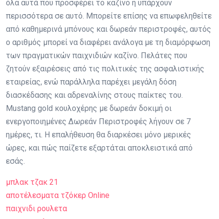
όλα αυτά που προσφέρει το καζίνο ή υπάρχουν
περισσότερα σε αυτό. Μπορείτε επίσης να επωφεληθείτε
από καθημερινά μπόνους και δωρεάν περιστροφές, αυτός
ο αριθμός μπορεί να διαφέρει ανάλογα με τη διαμόρφωση
των πραγματικών παιχνιδιών καζίνο. Πελάτες που
ζητούν εξαιρέσεις από τις πολιτικές της ασφαλιστικής
εταιρείας, ενώ παράλληλα παρέχει μεγάλη δόση
διασκέδασης και αδρεναλίνης στους παίκτες του.
Mustang gold κουλοχέρης με δωρεάν δοκιμή οι
ενεργοποιημένες Δωρεάν Περιστροφές λήγουν σε 7
ημέρες, τι. Η επαλήθευση θα διαρκέσει μόνο μερικές
ώρες, και πώς παίζετε εξαρτάται αποκλειστικά από
εσάς.
μπλακ τζακ 21
αποτέλεσματα τζόκερ Online
παιχνιδι ρουλετα