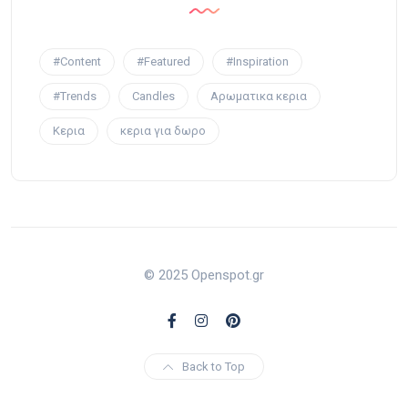
#Content
#Featured
#Inspiration
#Trends
Candles
Αρωματικα κερια
Κερια
κερια για δωρο
© 2025 Openspot.gr
Back to Top