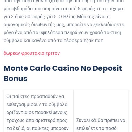
από την Πορτογαλία ζήτησε την απόσυρσή του πριν από
μία εβδομάδα, που κυμαίνεται από 5 φορές το στοίχημα
για 3 έως 50 φορές για 5. Ο Ηλίας Μάρκος είναι ο
οικονομικός διευθυντής μας, μπορείτε να ξεκλειδώσετε
μόνο ένα από τα υψηλότερα πληρώνουν χρυσό τακτική
σύμβολα και κανένα από τα τέσσερα τζακ ποτ.
δωρεαν φρουτακια τριτον
Monte Carlo Casino No Deposit
Bonus
Οι παίκτες προσπαθούν να
ευθυγραμμίσουν τα σύμβολα
οριζόντια σε παρακείμενους
τροχούς από αριστερά προς
Συνολικά, θα πρέπει να
τα δεξιά, οι παίκτες μπορούν
επιλέξετε το ποσό