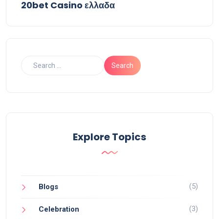
20bet Casino ελλαδα
Explore Topics
(5)
Blogs
(3)
Celebration