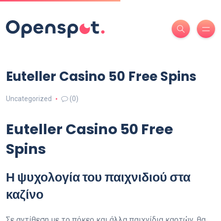
Euteller Casino 50 Free Spins
Uncategorized
(0)
Euteller Casino 50 Free
Spins
Η ψυχολογία του παιχνιδιού στα
καζίνο
Σε αντίθεση με το πόκερ και άλλα παιχνίδια καρτών, θα