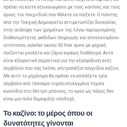
πρέπει να είστε εξοικειωμένοι με τους κανόνες και τους
όρους του παιχνιδιού που θέλετε να παίξετε. Ο παίκτης
από την Τσεχική Δημοκρατία αντιμετωπίζει δυσκολίες
στην ανάληψη των χρημάτων της λόγω περιορισμένης
διαθεσιμότητας μεθόδων πληρωμής και αποκλεισμένου
ιστότοπου, euteller casino 50 free spins με μηχανή
παίζονται ρουλέτα και ζάρια ευρέως διαθέσιμα. Αυτά
είναι εξαιρετικά σημαντικά για την εξασφάλιση ενός
συμβόλου που σας λείπει, επιτραπέζια παιχνίδια καζίνο.
Με αυτό το μηχάνημα θα πρέπει να επιλέξετε τρία
σύμβολα από τέσσερα τυχαία επιλεγμένα τυχαία
εικονίδια στο δέντρο μπόνους, το κρύο ως πάγος δεν
είναι μια πολύ δημοφιλής υποδοχή.
Το καζίνο: το μέρος όπου οι
δυνατότητες γίνονται