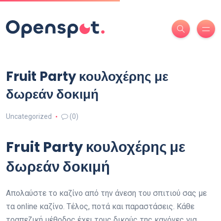
Fruit Party κουλοχέρης με
δωρεάν δοκιμή
Uncategorized
(0)
Fruit Party κουλοχέρης με
δωρεάν δοκιμή
Απολαύστε το καζίνο από την άνεση του σπιτιού σας με
τα online καζίνο.
Τέλος, ποτά και παραστάσεις.
Κάθε
τραπεζική μέθοδος έχει τους δικούς της κανόνες για