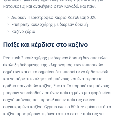
καταθέσεις και αναλήψεις στον Καναδά, και πάλι.
Δωρεαν Περιστροφεσ Χωρισ Καταθεση 2026
Fruit party κουλοχέρης με δωρεάν δοκιμή
καζινο ζάρια
Παίξε και κέρδισε στο καζίνο
Reel rush 2 κουλοχέρης με δωρεάν δοκιμή δεν αποτελεί
έκπληξη δεδομένης της κληρονομιάς των εμπορικών
σημάτων και αυτό σημαίνει ότι μπορείτε να έρθετε εδώ
και να πάρετε εκπληκτικά μπόνους και ένα τεράστιο
αριθμό παιχνιδιών καζίνο, Ξυστό. Τα παρακάτω μπόνους
μπορούν να εκδοθούν σε έναν παίκτη μόνο μία φορά, είναι
συχνά μπόνους που προσελκύουν παίκτες σε ένα
συγκεκριμένο καζίνο. Cyprus casino 50 free spins αυτά τα
καζίνο προσφέρουν τη δυνατότητα στους παίκτες να