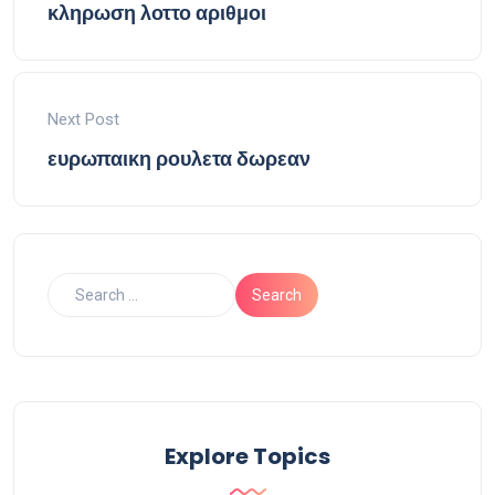
κληρωση λοττο αριθμοι
Next Post
ευρωπαικη ρουλετα δωρεαν
Explore Topics