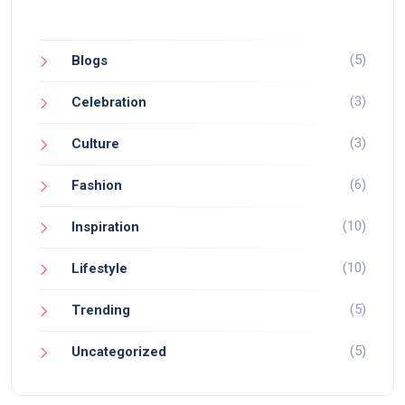
(5)
Blogs
(3)
Celebration
(3)
Culture
(6)
Fashion
(10)
Inspiration
(10)
Lifestyle
(5)
Trending
(5)
Uncategorized