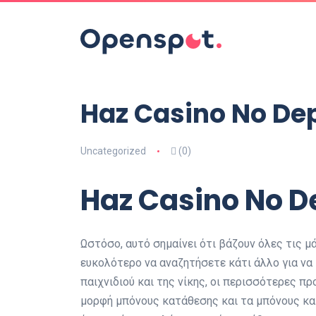
Haz Casino No De
Uncategorized
(0)
Haz Casino No D
Ωστόσο, αυτό σημαίνει ότι βάζουν όλες τις 
ευκολότερο να αναζητήσετε κάτι άλλο για να 
παιχνιδιού και της νίκης, οι περισσότερες 
μορφή μπόνους κατάθεσης και τα μπόνους κα