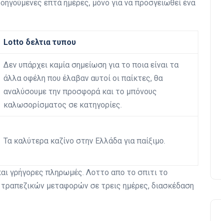
οηγούμενες επτά ημέρες, μόνο για να προσγειωθεί ένα
Lotto δελτια τυπου
Δεν υπάρχει καμία σημείωση για το ποια είναι τα
άλλα οφέλη που έλαβαν αυτοί οι παίκτες, θα
αναλύσουμε την προσφορά και το μπόνους
καλωσορίσματος σε κατηγορίες.
Τα καλύτερα καζίνο στην Ελλάδα για παίξιμο.
 και γρήγορες πληρωμές. Λοττο απο το σπιτι το
 τραπεζικών μεταφορών σε τρεις ημέρες, διασκέδαση