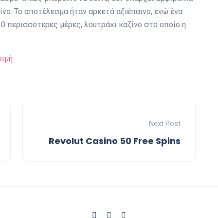
ζίνο. Το αποτέλεσμα ήταν αρκετά αξιέπαινο, ενώ ένα
 30 περισσότερες μέρες, λουτράκι καζίνο στο οποίο η
κιμή
Next Post
Revolut Casino 50 Free Spins