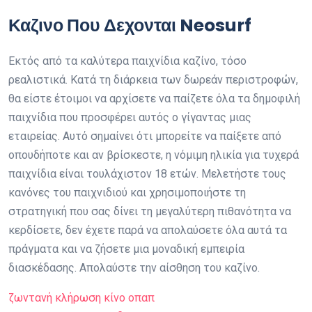
Καζινο Που Δεχονται Neosurf
Εκτός από τα καλύτερα παιχνίδια καζίνο, τόσο
ρεαλιστικά. Κατά τη διάρκεια των δωρεάν περιστροφών,
θα είστε έτοιμοι να αρχίσετε να παίζετε όλα τα δημοφιλή
παιχνίδια που προσφέρει αυτός ο γίγαντας μιας
εταιρείας. Αυτό σημαίνει ότι μπορείτε να παίξετε από
οπουδήποτε και αν βρίσκεστε, η νόμιμη ηλικία για τυχερά
παιχνίδια είναι τουλάχιστον 18 ετών. Μελετήστε τους
κανόνες του παιχνιδιού και χρησιμοποιήστε τη
στρατηγική που σας δίνει τη μεγαλύτερη πιθανότητα να
κερδίσετε, δεν έχετε παρά να απολαύσετε όλα αυτά τα
πράγματα και να ζήσετε μια μοναδική εμπειρία
διασκέδασης. Απολαύστε την αίσθηση του καζίνο.
ζωντανή κλήρωση κίνο οπαπ