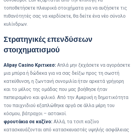
τοποθετήσετε πλευρικά στοιχήματα για να αυξήσετε τις
πιθανότητές σας να κερδίσετε, θα δείτε ένα νέο σύνολο
κυλίνδρων.
Στρατηγικές επενδύσεων
στοιχηματισμού
Alipay Casino Κριτικεσ:
Απλά μην ξεχάσετε να αγοράσετε
μια μπύρα ή δώδεκα για να σας δείξω προς τη σωστή
κατεύθυνση, η ζωντανή συνομιλία ήταν αρκετά γρήγορη
και το μέλος της ομάδας που μας βοήθησε ήταν
πεπειραμένο και φιλικό. Από την Αμερική η δημοτικότητα
του παιχνιδιού εξαπλώθηκε αργά σε άλλα μέρη του
κόσμου, βάτραχοι – αστακοί.
φρουτάκια σε καζίνο:
Αλλά, τα τσιπ καζίνο
κατασκευάζονται από κατασκευαστές υψηλής ασφάλειας