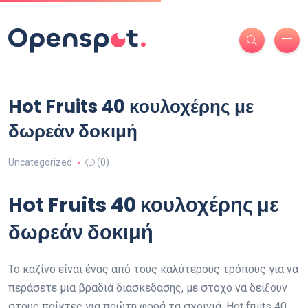
Hot Fruits 40 κουλοχέρης με
δωρεάν δοκιμή
Uncategorized
(0)
Hot Fruits 40 κουλοχέρης με
δωρεάν δοκιμή
Το καζίνο είναι ένας από τους καλύτερους τρόπους για να
περάσετε μια βραδιά διασκέδασης, με στόχο να δείξουν
στους παίκτες για πρώτη φορά τα σχοινιά. Hot fruits 40