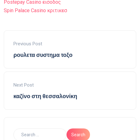
Postepay Casino εισοδος
Spin Palace Casino κριτικεσ
Previous Post
ρουλετα συστημα τοξο
Next Post
καζίνο στη θεσσαλονίκη