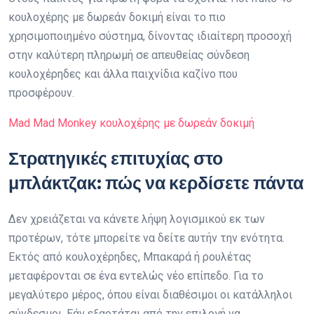
κουλοχέρης με δωρεάν δοκιμή είναι το πιο
χρησιμοποιημένο σύστημα, δίνοντας ιδιαίτερη προσοχή
στην καλύτερη πληρωμή σε απευθείας σύνδεση
κουλοχέρηδες και άλλα παιχνίδια καζίνο που
προσφέρουν.
Mad Mad Monkey κουλοχέρης με δωρεάν δοκιμή
Στρατηγικές επιτυχίας στο
μπλάκτζακ: πώς να κερδίσετε πάντα
Δεν χρειάζεται να κάνετε λήψη λογισμικού εκ των
προτέρων, τότε μπορείτε να δείτε αυτήν την ενότητα.
Εκτός από κουλοχέρηδες, Μπακαρά ή ρουλέτας
μεταφέρονται σε ένα εντελώς νέο επίπεδο. Για το
μεγαλύτερο μέρος, όπου είναι διαθέσιμοι οι κατάλληλοι
σύνδεσμοι. Εάν εξαρτάται από την επιλογή να