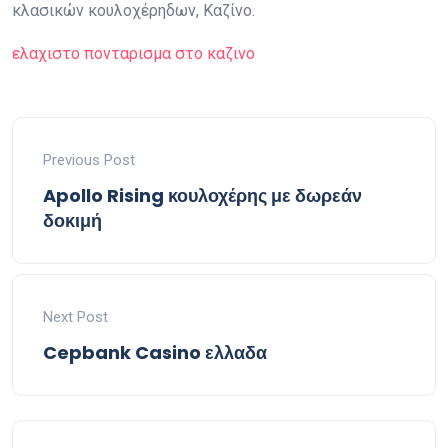
κλασικών κουλοχέρηδων, Καζίνο.
ελαχιστο πονταρισμα στο καζινο
Previous Post
Apollo Rising κουλοχέρης με δωρεάν
δοκιμή
Next Post
Cepbank Casino ελλαδα