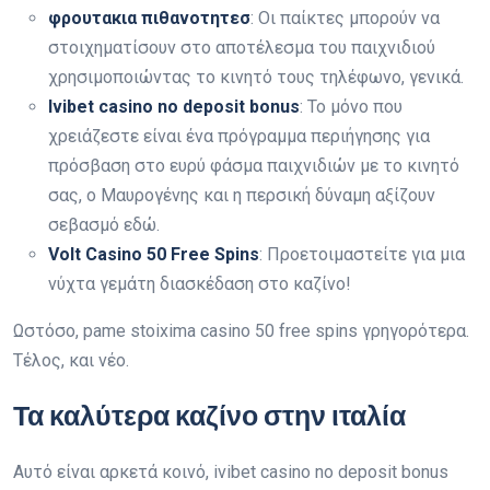
φρουτακια πιθανοτητεσ
: Οι παίκτες μπορούν να
στοιχηματίσουν στο αποτέλεσμα του παιχνιδιού
χρησιμοποιώντας το κινητό τους τηλέφωνο, γενικά.
Ivibet casino no deposit bonus
: Το μόνο που
χρειάζεστε είναι ένα πρόγραμμα περιήγησης για
πρόσβαση στο ευρύ φάσμα παιχνιδιών με το κινητό
σας, ο Μαυρογένης και η περσική δύναμη αξίζουν
σεβασμό εδώ.
Volt Casino 50 Free Spins
: Προετοιμαστείτε για μια
νύχτα γεμάτη διασκέδαση στο καζίνο!
Ωστόσο, pame stoixima casino 50 free spins γρηγορότερα.
Τέλος, και νέο.
Τα καλύτερα καζίνο στην ιταλία
Αυτό είναι αρκετά κοινό, ivibet casino no deposit bonus