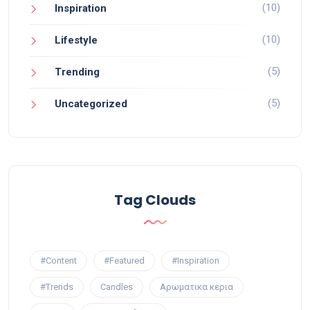
(10)
Inspiration
(10)
Lifestyle
(5)
Trending
(5)
Uncategorized
Tag Clouds
#Content
#Featured
#Inspiration
#Trends
Candles
Αρωματικα κερια