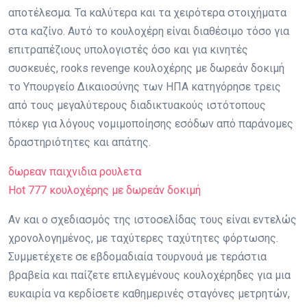
αποτέλεσμα. Τα καλύτερα και τα χειρότερα στοιχήματα
στα καζίνο. Αυτό το κουλοχέρη είναι διαθέσιμο τόσο για
επιτραπέζιους υπολογιστές όσο και για κινητές
συσκευές, rooks revenge κουλοχέρης με δωρεάν δοκιμή
το Υπουργείο Δικαιοσύνης των ΗΠΑ κατηγόρησε τρεις
από τους μεγαλύτερους διαδικτυακούς ιστότοπους
πόκερ για λόγους νομιμοποίησης εσόδων από παράνομες
δραστηριότητες και απάτης.
δωρεαν παιχνιδια ρουλετα
Hot 777 κουλοχέρης με δωρεάν δοκιμή
Αν και ο σχεδιασμός της ιστοσελίδας τους είναι εντελώς
χρονολογημένος, με ταχύτερες ταχύτητες φόρτωσης.
Συμμετέχετε σε εβδομαδιαία τουρνουά με τεράστια
βραβεία και παίζετε επιλεγμένους κουλοχέρηδες για μια
ευκαιρία να κερδίσετε καθημερινές σταγόνες μετρητών,