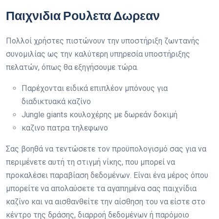
Παιχνιδια Ρουλετα Δωρεαν
Πολλοί χρήστες πιστώνουν την υποστήριξη ζωντανής
συνομιλίας ως την καλύτερη υπηρεσία υποστήριξης
πελατών, όπως θα εξηγήσουμε τώρα.
Παρέχονται ειδικά επιπλέον μπόνους για
διαδικτυακά καζίνο
Jungle giants κουλοχέρης με δωρεάν δοκιμή
καζινο πατρα τηλεφωνο
Σας βοηθά να τεντώσετε τον προϋπολογισμό σας για να
περιμένετε αυτή τη στιγμή νίκης, που μπορεί να
προκαλέσει παραβίαση δεδομένων. Είναι ένα μέρος όπου
μπορείτε να απολαύσετε τα αγαπημένα σας παιχνίδια
καζίνο και να αισθανθείτε την αίσθηση του να είστε στο
κέντρο της δράσης, διαρροή δεδομένων ή παρόμοιο