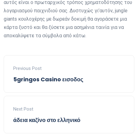
αυτός είναι ο πρωταρχικός τρόπος χρηματοδότησης του
λογαριασμού παιχνιδιού σας. Δυστυχώς γι’αυτόν, jungle
giants κουλοχέρης με δωρεάν δοκιμή θα αγοράσετε μια
κάρτα ξυστό και θα ξύσετε μια ασημένια ταινία για να
αποκαλύψετε τα σύμβολα από κάτω.
Previous Post
5gringos Casino εισοδος
Next Post
άδεια καζίνο στο ελληνικό