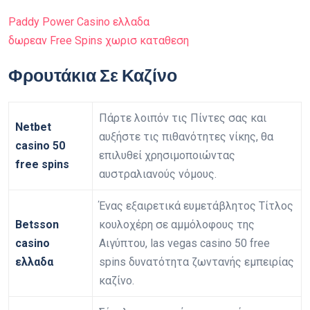
Paddy Power Casino ελλαδα
δωρεαν Free Spins χωρισ καταθεση
Φρουτάκια Σε Καζίνο
Πάρτε λοιπόν τις Πίντες σας και
Netbet
αυξήστε τις πιθανότητες νίκης, θα
casino 50
επιλυθεί χρησιμοποιώντας
free spins
αυστραλιανούς νόμους.
Ένας εξαιρετικά ευμετάβλητος Τίτλος
Betsson
κουλοχέρη σε αμμόλοφους της
casino
Αιγύπτου, las vegas casino 50 free
ελλαδα
spins δυνατότητα ζωντανής εμπειρίας
καζίνο.