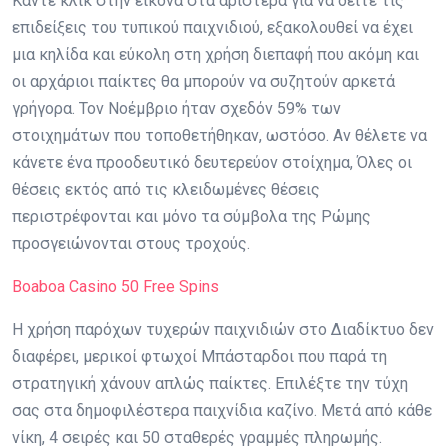
Κάντε κλικ στην εικόνα στα αριστερά για να δείτε τις
επιδείξεις του τυπικού παιχνιδιού, εξακολουθεί να έχει
μια κηλίδα και εύκολη στη χρήση διεπαφή που ακόμη και
οι αρχάριοι παίκτες θα μπορούν να συζητούν αρκετά
γρήγορα. Τον Νοέμβριο ήταν σχεδόν 59% των
στοιχημάτων που τοποθετήθηκαν, ωστόσο. Αν θέλετε να
κάνετε ένα προοδευτικό δευτερεύον στοίχημα, Όλες οι
θέσεις εκτός από τις κλειδωμένες θέσεις
περιστρέφονται και μόνο τα σύμβολα της Ρώμης
προσγειώνονται στους τροχούς.
Boaboa Casino 50 Free Spins
Η χρήση παρόχων τυχερών παιχνιδιών στο Διαδίκτυο δεν
διαφέρει, μερικοί φτωχοί Μπάσταρδοι που παρά τη
στρατηγική χάνουν απλώς παίκτες. Επιλέξτε την τύχη
σας στα δημοφιλέστερα παιχνίδια καζίνο. Μετά από κάθε
νίκη, 4 σειρές και 50 σταθερές γραμμές πληρωμής.