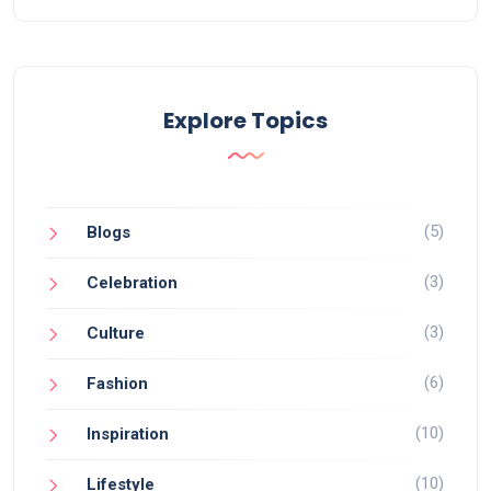
Explore Topics
(5)
Blogs
(3)
Celebration
(3)
Culture
(6)
Fashion
(10)
Inspiration
(10)
Lifestyle