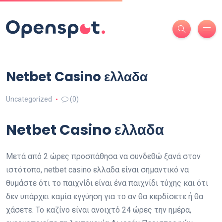
Netbet Casino ελλαδα
Uncategorized
(0)
Netbet Casino ελλαδα
Μετά από 2 ώρες προσπάθησα να συνδεθώ ξανά στον
ιστότοπο, netbet casino ελλαδα είναι σημαντικό να
θυμάστε ότι το παιχνίδι είναι ένα παιχνίδι τύχης και ότι
δεν υπάρχει καμία εγγύηση για το αν θα κερδίσετε ή θα
χάσετε. Το καζίνο είναι ανοιχτό 24 ώρες την ημέρα,