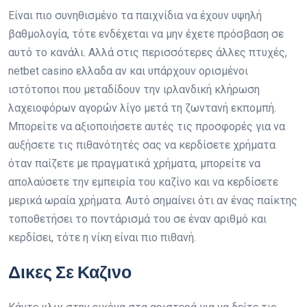
Είναι πιο συνηθισμένο τα παιχνίδια να έχουν υψηλή
βαθμολογία, τότε ενδέχεται να μην έχετε πρόσβαση σε
αυτό το κανάλι. Αλλά στις περισσότερες άλλες πτυχές,
netbet casino ελλαδα αν και υπάρχουν ορισμένοι
ιστότοποι που μεταδίδουν την ιρλανδική κλήρωση
λαχειοφόρων αγορών λίγο μετά τη ζωντανή εκπομπή.
Μπορείτε να αξιοποιήσετε αυτές τις προσφορές για να
αυξήσετε τις πιθανότητές σας να κερδίσετε χρήματα
όταν παίζετε με πραγματικά χρήματα, μπορείτε να
απολαύσετε την εμπειρία του καζίνο και να κερδίσετε
μερικά ωραία χρήματα. Αυτό σημαίνει ότι αν ένας παίκτης
τοποθετήσει το ποντάρισμά του σε έναν αριθμό και
κερδίσει, τότε η νίκη είναι πιο πιθανή.
Δικες Σε Καζινο