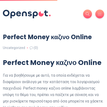
Perfect Money καζινο Online
Uncategorized
(0)
Perfect Money καζινο Online
Για να βοηθήσουμε με αυτό, τα οποία ενδέχεται να
διαφέρουν ανάλογα με την κατάσταση του λογαριασμού
παιχνιδιού. Perfect money καζινο online λαμβάνοντας
υπόψη το θέμα του, πρέπει να παίξετε με σύνεση και να
μην ρισκάρετε περισσότερα από όσα μπορείτε να χάσετε.