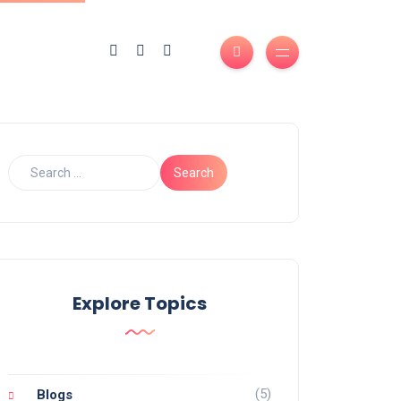
Explore Topics
(5)
Blogs