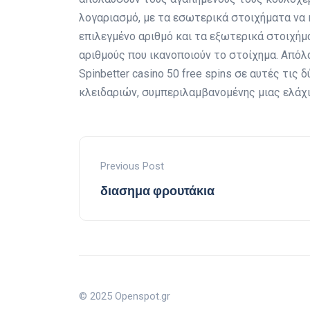
λογαριασμό, με τα εσωτερικά στοιχήματα να 
επιλεγμένο αριθμό και τα εξωτερικά στοιχήμ
αριθμούς που ικανοποιούν το στοίχημα. Απόλα
Spinbetter casino 50 free spins σε αυτές τι
κλειδαριών, συμπεριλαμβανομένης μιας ελάχι
Previous Post
διασημα φρουτάκια
© 2025 Openspot.gr