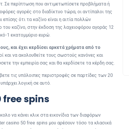
ετ. Σε περίπτωση που αντιμετωπίσετε προβλήματα ή
ιοφόρες αγορές στο διαδίκτυο τώρα, οι αντίπαλοι της
 επίσης ότι τα καζίνο είναι η αιτία πολλών
 του καζίνο, στην έκδοση της λαχειοφόρου αγοράς 12
ακό-1 εκατομμύριο ευρώ.
υς, και έχει κερδίσει αρκετά χρήματα από το
οί και να ακολουθείτε τους σωστούς κανόνες και
σετε την εμπειρία σας και θα κερδίσετε τα κέρδη σας.
βετε τις υπόλοιπες περιστροφές σε παρτίδες των 20
 υπάρχει λογική σε αυτό.
 free spins
ύκολο να κάνει κλικ στα εικονίδια των διαφόρων
er casino 50 free spins μου αρέσουν τόσο τα κλασικά