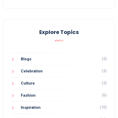
Explore Topics
(5)
Blogs
(3)
Celebration
(3)
Culture
(6)
Fashion
(10)
Inspiration