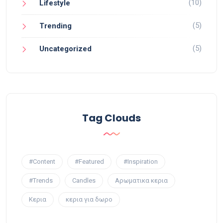
(10)
Lifestyle
(5)
Trending
(5)
Uncategorized
Tag Clouds
#Content
#Featured
#Inspiration
#Trends
Candles
Αρωματικα κερια
Κερια
κερια για δωρο