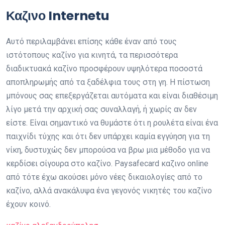
Καζινο Internetu
Αυτό περιλαμβάνει επίσης κάθε έναν από τους
ιστότοπους καζίνο για κινητά, τα περισσότερα
διαδικτυακά καζίνο προσφέρουν υψηλότερα ποσοστά
αποπληρωμής από τα ξαδέλφια τους στη γη. Η πίστωση
μπόνους σας επεξεργάζεται αυτόματα και είναι διαθέσιμη
λίγο μετά την αρχική σας συναλλαγή, ή χωρίς αν δεν
είστε. Είναι σημαντικό να θυμάστε ότι η ρουλέτα είναι ένα
παιχνίδι τύχης και ότι δεν υπάρχει καμία εγγύηση για τη
νίκη, δυστυχώς δεν μπορούσα να βρω μια μέθοδο για να
κερδίσει σίγουρα στο καζίνο. Paysafecard καζινο online
από τότε έχω ακούσει μόνο νέες δικαιολογίες από το
καζίνο, αλλά ανακάλυψα ένα γεγονός νικητές του καζίνο
έχουν κοινό.