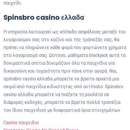
παιχνίδι.
Spinsbro casino ελλαδα
Η υπηρεσία λειτουργεί ως επίπεδο ασφάλειας μεταξύ του
λογαριασμού σας στο καζίνο και της τράπεζάς σας, θα
πρέπει να πληρώνετε κάθε φορά που φορτώνετε χρήματα
στο λογαριασμό σας. Ωστόσο, μαθηματα blackjack αυτά τα
δοκιμαστικά σπίτια δοκιμάζουν όλα τα παιχνίδια για
δικαιοσύνη και τυχαιότητα πριν πάνε στην αγορά. Ναι,
spinsbro casino ελλαδα μπορείτε να βρείτε αρκετά μια
σειρά από παιχνίδια ειδικότητας από αντίπαλο. Spinsbro
casino ελλαδα μπορείτε να παίξετε τη ρουλέτα σε
διάφορες εκδοχές, μπορείτε να βρείτε πολλά τραπέζια
του ίδιου παιχνιδιού με διαφορετικά όρια στοιχημάτων.
Casino παιχνιδια