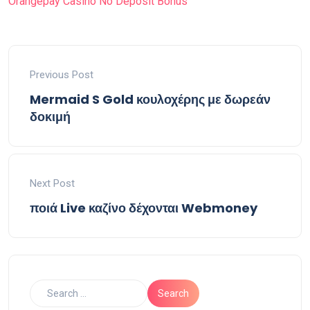
Orangepay Casino No Deposit Bonus
Previous Post
Mermaid S Gold κουλοχέρης με δωρεάν
δοκιμή
Next Post
ποιά Live καζίνο δέχονται Webmoney