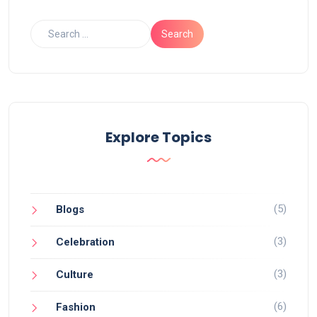
Explore Topics
(5)
Blogs
(3)
Celebration
(3)
Culture
(6)
Fashion