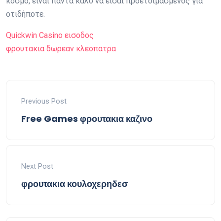
κόσμο, είναι πάντα καλό να είσαι προετοιμασμένος για
οτιδήποτε.
Quickwin Casino εισοδος
φρουτακια δωρεαν κλεοπατρα
Previous Post
Free Games φρουτακια καζινο
Next Post
φρουτακια κουλοχερηδεσ